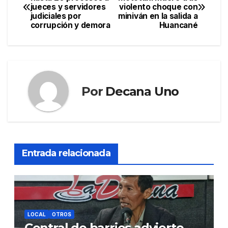
jueces y servidores
violento choque con
de
judiciales por
miniván en la salida a
corrupción y demora
Huancané
entradas
Por
Decana Uno
Entrada relacionada
LOCAL
OTROS
Central de barrios advierte