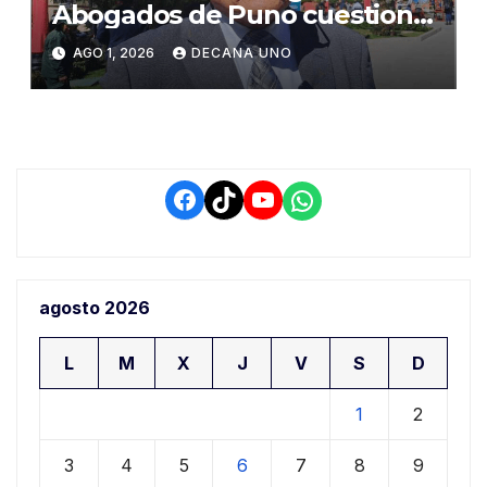
Abogados de Puno cuestiona
propuestas sobre seguridad
AGO 1, 2026
DECANA UNO
ciudadana
Facebook
TikTok
YouTube
WhatsApp
agosto 2026
L
M
X
J
V
S
D
1
2
3
4
5
6
7
8
9