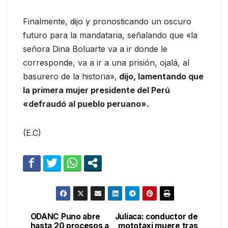
Finalmente, dijo y pronosticando un oscuro
futuro para la mandataria, señalando que «la
señora Dina Boluarte va a ir donde le
corresponde, va a ir a una prisión, ojalá, al
basurero de la historia»,
dijo, lamentando que
la primera mujer presidente del Perú
«defraudó al pueblo peruano».
(E.C)
ODANC Puno abre
Juliaca: conductor de
Navegación
hasta 20 procesos a
mototaxi muere tras