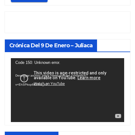
Crónica Del 9 De Enero – Juliaca
Reproductor
Code 150: Unknown error.
de
Descargar archivo: https://www.youtube.com/watch?
vídeo
v=EhSPkop8KPY&_=2