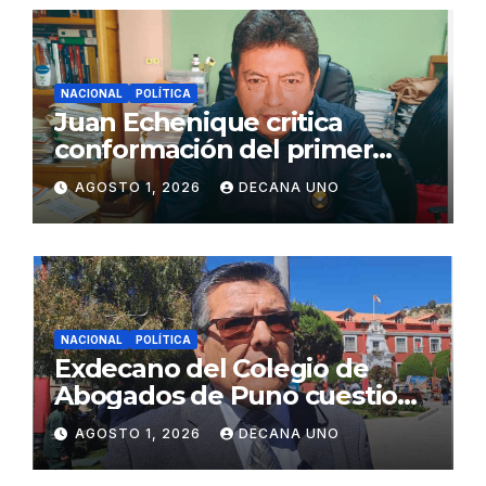
NACIONAL
POLÍTICA
Juan Echenique critica
conformación del primer
gabinete ministerial de Keiko
AGOSTO 1, 2026
DECANA UNO
Fujimori
NACIONAL
POLÍTICA
Exdecano del Colegio de
Abogados de Puno cuestiona
propuestas sobre seguridad
AGOSTO 1, 2026
DECANA UNO
ciudadana