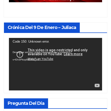
Crónica Del 9 De Enero – Juliaca
Reproductor
Code 150: Unknown error.
de
Descargar archivo: https://www.youtube.com/watch?
vídeo
v=EhSPkop8KPY&_=1
Pregunta Del Día