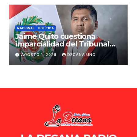
NACIONAL
POLÍTICA
Jaime Quito cuestiona
imparcialidad del Tribunal
Constitucional tras liberación
AGOSTO 1, 2026
DECANA UNO
de Ollanta Humala