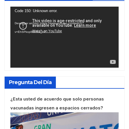
Reproductor
Code 150: Unknown error.
de
Descargar archivo: https://www.youtube.com/watch?
vídeo
v=EhSPkop8KPY&_=2
Pregunta Del Día
¿Esta usted de acuerdo que solo personas
vacunadas ingresen a espacios cerrados?