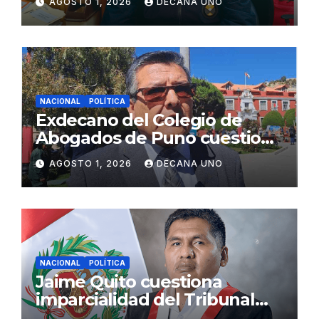
AGOSTO 1, 2026
DECANA UNO
Fujimori
NACIONAL
POLÍTICA
Exdecano del Colegio de
Abogados de Puno cuestiona
propuestas sobre seguridad
AGOSTO 1, 2026
DECANA UNO
ciudadana
NACIONAL
POLÍTICA
Jaime Quito cuestiona
imparcialidad del Tribunal
Constitucional tras liberación