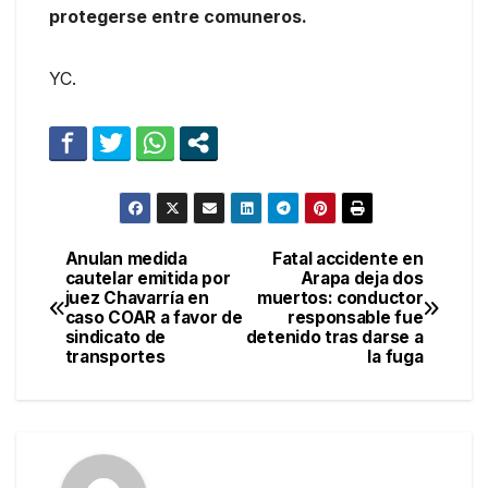
protegerse entre comuneros.
YC.
Anulan medida
Fatal accidente en
Navegación
cautelar emitida por
Arapa deja dos
juez Chavarría en
muertos: conductor
de
caso COAR a favor de
responsable fue
sindicato de
detenido tras darse a
entradas
transportes
la fuga