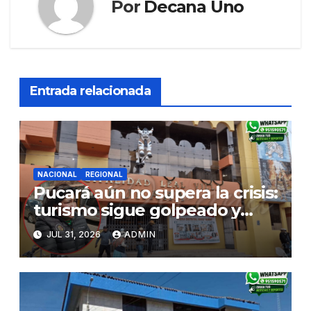
Por
Decana Uno
Entrada relacionada
NACIONAL
REGIONAL
Pucará aún no supera la crisis:
turismo sigue golpeado y
alcaldesa exige al nuevo
JUL 31, 2026
ADMIN
Gobierno fondos para obras
paralizadas