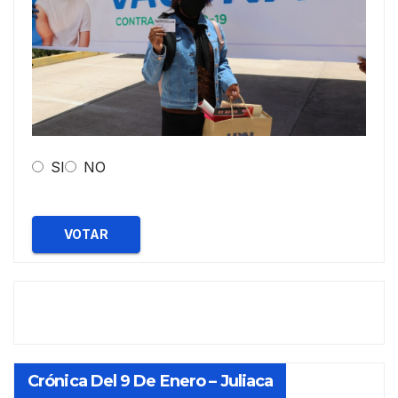
SI
NO
VOTAR
Crónica Del 9 De Enero – Juliaca