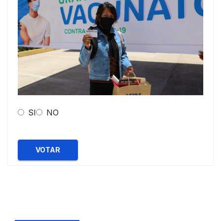
SI
NO
VOTAR