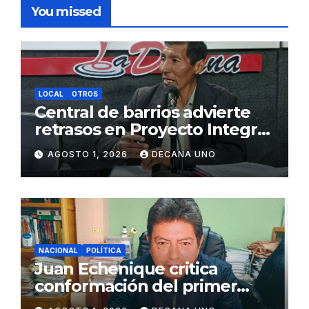
You missed
LOCAL
OTROS
Central de barrios advierte
retrasos en Proyecto Integral
de Agua y Alcantarillado para
AGOSTO 1, 2026
DECANA UNO
Juliaca
NACIONAL
POLÍTICA
Juan Echenique critica
conformación del primer
gabinete ministerial de Keiko