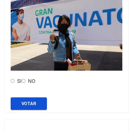
SI
NO
VOTAR