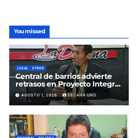
You missed
LOCAL
OTROS
Central de barrios advierte
retrasos en Proyecto Integral
de Agua y Alcantarillado para
AGOSTO 1, 2026
DECANA UNO
Juliaca