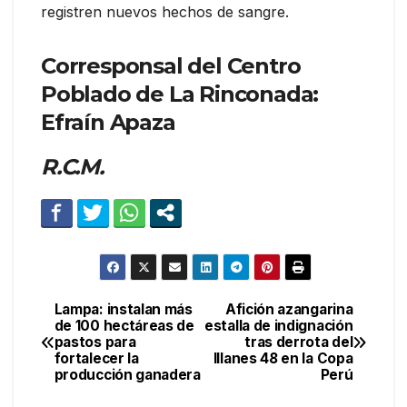
registren nuevos hechos de sangre.
Corresponsal del Centro
Poblado de La Rinconada:
Efraín Apaza
R.C.M.
Lampa: instalan más
Afición azangarina
Navegación
de 100 hectáreas de
estalla de indignación
pastos para
tras derrota del
de
fortalecer la
Illanes 48 en la Copa
producción ganadera
Perú
entradas