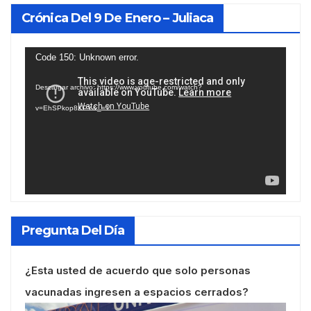
Crónica Del 9 De Enero – Juliaca
Reproductor
Code 150: Unknown error.
de
Descargar archivo: https://www.youtube.com/watch?
vídeo
v=EhSPkop8KPY&_=1
Pregunta Del Día
¿Esta usted de acuerdo que solo personas
vacunadas ingresen a espacios cerrados?