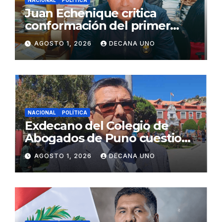
NACIONAL
POLÍTICA
Juan Echenique critica
conformación del primer
gabinete ministerial de Keiko
AGOSTO 1, 2026
DECANA UNO
Fujimori
NACIONAL
POLÍTICA
Exdecano del Colegio de
Abogados de Puno cuestiona
propuestas sobre seguridad
AGOSTO 1, 2026
DECANA UNO
ciudadana