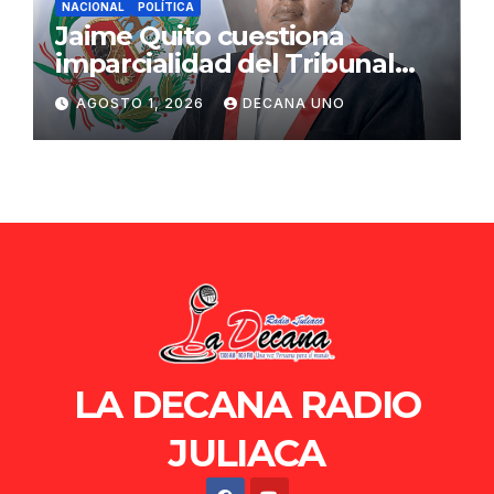
NACIONAL
POLÍTICA
Jaime Quito cuestiona
imparcialidad del Tribunal
Constitucional tras liberación
AGOSTO 1, 2026
DECANA UNO
de Ollanta Humala
LA DECANA RADIO
JULIACA