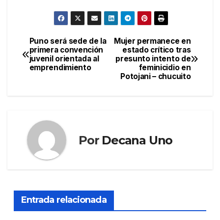
Puno será sede de la
Mujer permanece en
Navegación
primera convención
estado crítico tras
juvenil orientada al
presunto intento de
de
emprendimiento
feminicidio en
Potojani – chucuito
entradas
Por
Decana Uno
Entrada relacionada