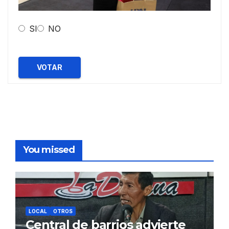
SI
NO
VOTAR
You missed
LOCAL
OTROS
Central de barrios advierte