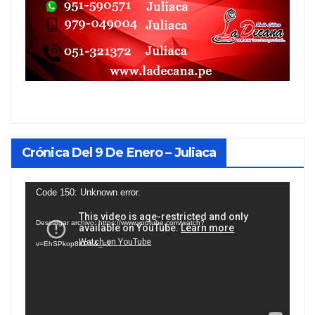
Crónica Del 9 De Enero – Juliaca
Reproductor
Code 150: Unknown error.
de
Descargar archivo: https://www.youtube.com/watch?
vídeo
v=EhSPkop8KPY&_=1