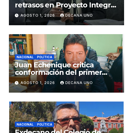
retrasos en Proyecto Integral
de Agua y Alcantarillado para
AGOSTO 1, 2026
DECANA UNO
Juliaca
NACIONAL
POLÍTICA
Juan Echenique critica
conformación del primer
gabinete ministerial de Keiko
AGOSTO 1, 2026
DECANA UNO
Fujimori
NACIONAL
POLÍTICA
Exdecano del Colegio de