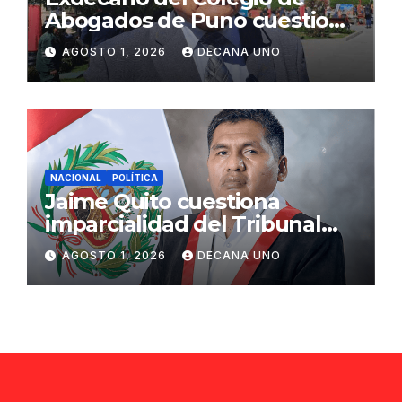
Abogados de Puno cuestiona
propuestas sobre seguridad
AGOSTO 1, 2026
DECANA UNO
ciudadana
NACIONAL
POLÍTICA
Jaime Quito cuestiona
imparcialidad del Tribunal
Constitucional tras liberación
AGOSTO 1, 2026
DECANA UNO
de Ollanta Humala