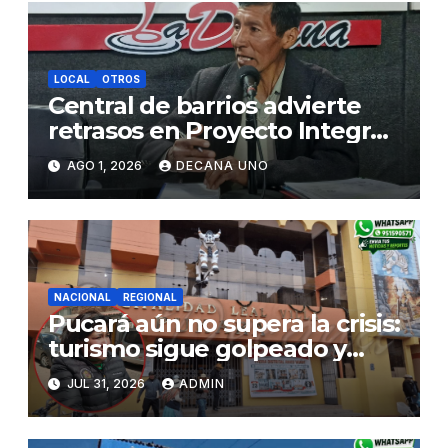
LOCAL
OTROS
Central de barrios advierte
retrasos en Proyecto Integral
de Agua y Alcantarillado para
AGO 1, 2026
DECANA UNO
Juliaca
NACIONAL
REGIONAL
Pucará aún no supera la crisis:
turismo sigue golpeado y
alcaldesa exige al nuevo
JUL 31, 2026
ADMIN
Gobierno fondos para obras
paralizadas