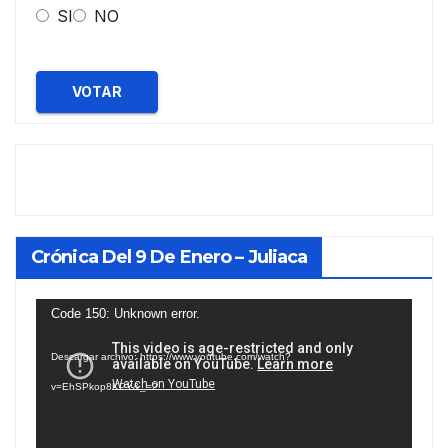
SI
NO
VOTAR
Crónica Del 9 De Enero – Juliaca
Reproductor
Code 150: Unknown error.
de
Descargar archivo: https://www.youtube.com/watch?
vídeo
v=EhSPkop8KPY&_=2