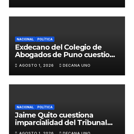
Fujimori
NACIONAL
POLÍTICA
Exdecano del Colegio de
Abogados de Puno cuestiona
propuestas sobre seguridad
AGOSTO 1, 2026
DECANA UNO
ciudadana
NACIONAL
POLÍTICA
Jaime Quito cuestiona
imparcialidad del Tribunal
Constitucional tras liberación
AGOSTO 1, 2026
DECANA UNO