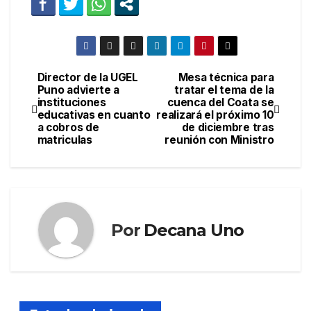
Director de la UGEL
Mesa técnica para
Navegación
Puno advierte a
tratar el tema de la
instituciones
cuenca del Coata se
de
educativas en cuanto
realizará el próximo 10
a cobros de
de diciembre tras
entradas
matriculas
reunión con Ministro
Por
Decana Uno