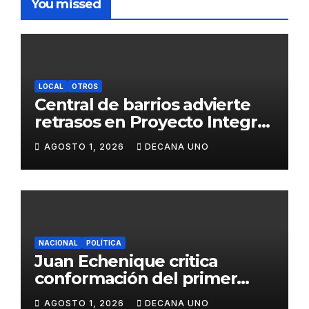
You missed
LOCAL
OTROS
Central de barrios advierte
retrasos en Proyecto Integral
de Agua y Alcantarillado para
AGOSTO 1, 2026
DECANA UNO
Juliaca
NACIONAL
POLÍTICA
Juan Echenique critica
conformación del primer
gabinete ministerial de Keiko
AGOSTO 1, 2026
DECANA UNO