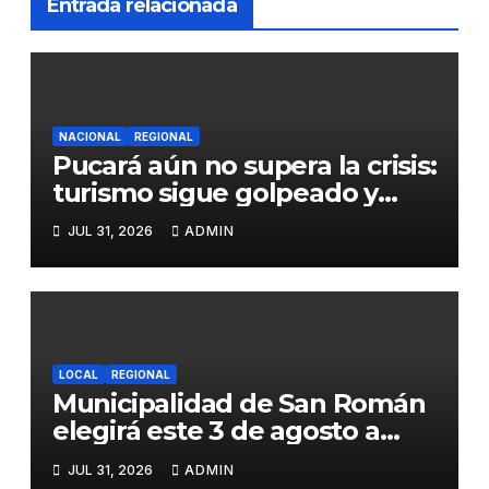
Entrada relacionada
NACIONAL
REGIONAL
Pucará aún no supera la crisis:
turismo sigue golpeado y
alcaldesa exige al nuevo
JUL 31, 2026
ADMIN
Gobierno fondos para obras
paralizadas
LOCAL
REGIONAL
Municipalidad de San Román
elegirá este 3 de agosto a
representantes del Comité
JUL 31, 2026
ADMIN
de Seguridad y Salud en el