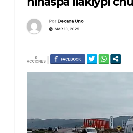
hinaspa llakiypi ch
Por
Decana Uno
MAR 13, 2025
0