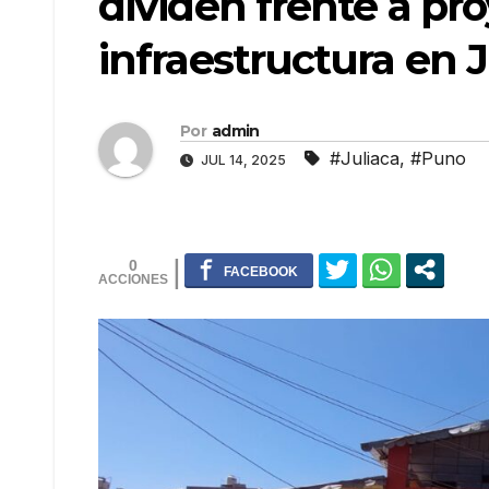
dividen frente a pr
infraestructura en J
Por
admin
#Juliaca
,
#Puno
JUL 14, 2025
0