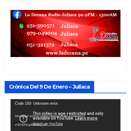
Crónica Del 9 De Enero – Juliaca
Reproductor
Code 150: Unknown error.
de
Descargar archivo: https://www.youtube.com/watch?
vídeo
v=EhSPkop8KPY&_=1