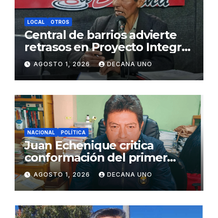
LOCAL
OTROS
Central de barrios advierte
retrasos en Proyecto Integral
de Agua y Alcantarillado para
AGOSTO 1, 2026
DECANA UNO
Juliaca
NACIONAL
POLÍTICA
Juan Echenique critica
conformación del primer
gabinete ministerial de Keiko
AGOSTO 1, 2026
DECANA UNO
Fujimori