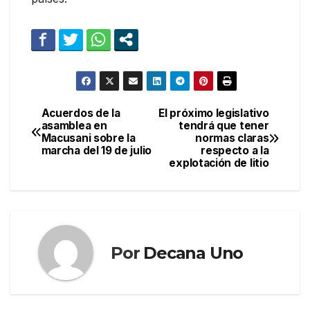
Acuerdos de la
El próximo legislativo
Navegación
asamblea en
tendrá que tener
Macusani sobre la
normas claras
de
marcha del 19 de julio
respecto a la
explotación de litio
entradas
Por
Decana Uno