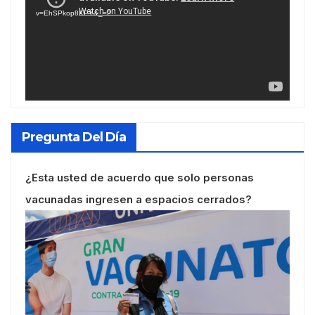
vídeo
v=EhSPkop8KPY&_=2
Pregunta Del Día
¿Esta usted de acuerdo que solo personas
vacunadas ingresen a espacios cerrados?