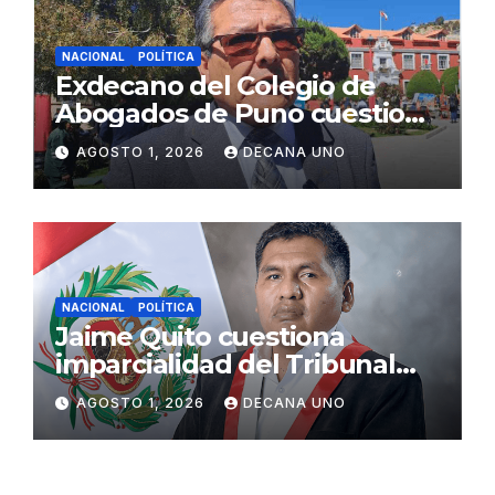
NACIONAL
POLÍTICA
Exdecano del Colegio de
Abogados de Puno cuestiona
propuestas sobre seguridad
AGOSTO 1, 2026
DECANA UNO
ciudadana
NACIONAL
POLÍTICA
Jaime Quito cuestiona
imparcialidad del Tribunal
Constitucional tras liberación
AGOSTO 1, 2026
DECANA UNO
de Ollanta Humala