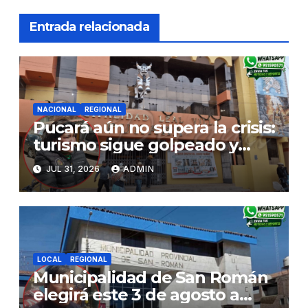
Entrada relacionada
NACIONAL
REGIONAL
Pucará aún no supera la crisis:
turismo sigue golpeado y
alcaldesa exige al nuevo
JUL 31, 2026
ADMIN
Gobierno fondos para obras
paralizadas
LOCAL
REGIONAL
Municipalidad de San Román
elegirá este 3 de agosto a