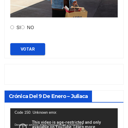
SI
NO
VOTAR
Crónica Del 9 De Enero – Juliaca
Reproductor
Code 150: Unknown error.
de
Descargar archivo: https://www.youtube.com/watch?