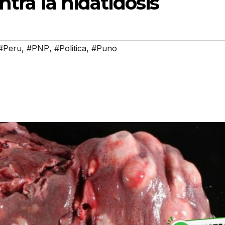
ntra la hidatidosis
#Peru
,
#PNP
,
#Politica
,
#Puno