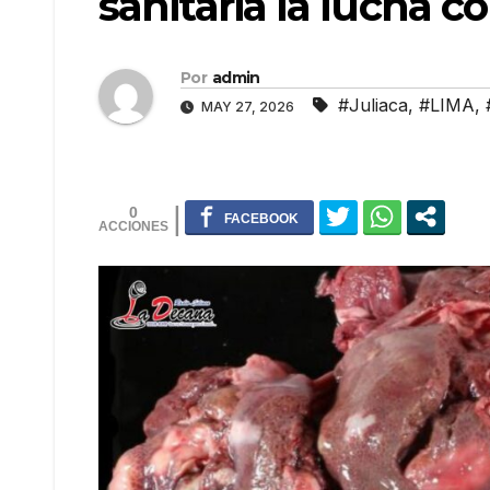
sanitaria la lucha co
Por
admin
#Juliaca
,
#LIMA
,
MAY 27, 2026
0