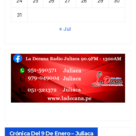
24
25
26
27
28
29
30
31
« Jul
Crónica Del 9 De Enero – Juliaca