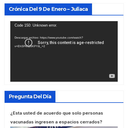
Crónica Del 9 De Enero – Juliaca
Reproductor
Code 150: Unknown error.
de
Descargar archivo: https://www.youtube.com/watch?
vídeo
v=EhSPkop8KPY&_=2
Pregunta Del Día
¿Esta usted de acuerdo que solo personas
vacunadas ingresen a espacios cerrados?