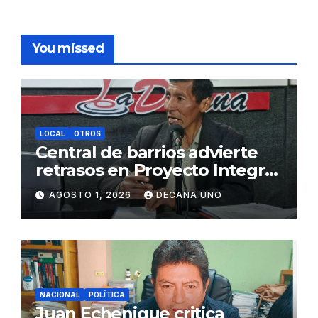
You missed
LOCAL
OTROS
Central de barrios advierte
retrasos en Proyecto Integral
de Agua y Alcantarillado para
AGOSTO 1, 2026
DECANA UNO
Juliaca
NACIONAL
POLÍTICA
Juan Echenique critica