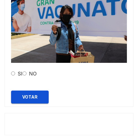
SI
NO
VOTAR