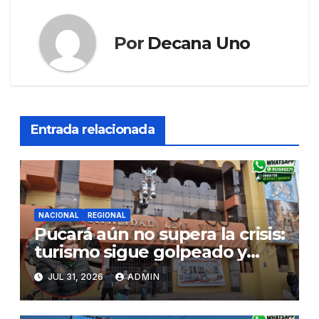
Por
Decana Uno
Entrada relacionada
NACIONAL
REGIONAL
Pucará aún no supera la crisis:
turismo sigue golpeado y
alcaldesa exige al nuevo
JUL 31, 2026
ADMIN
Gobierno fondos para obras
paralizadas