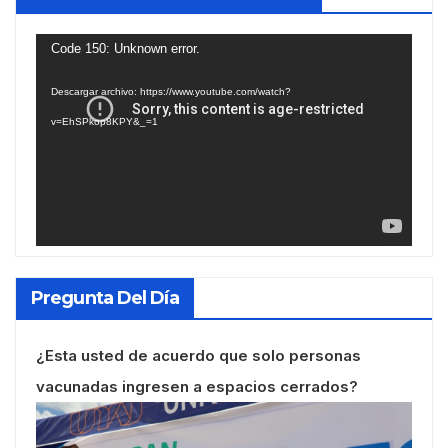
Reproductor
Code 150: Unknown error.
de
Descargar archivo: https://www.youtube.com/watch?
vídeo
v=EhSPkop8KPY&_=1
Pregunta Del Día
¿Esta usted de acuerdo que solo personas
vacunadas ingresen a espacios cerrados?