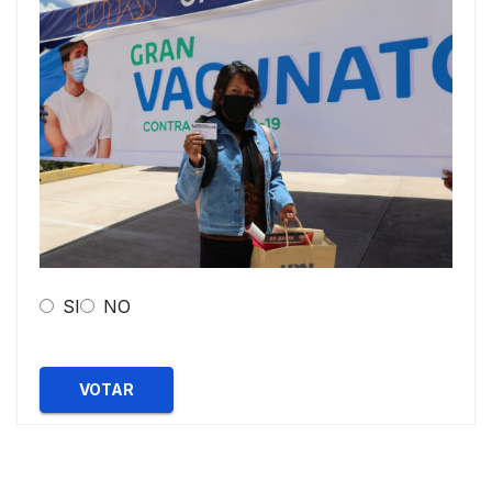
SI
NO
VOTAR