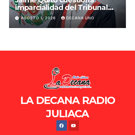
imparcialidad del Tribunal
Constitucional tras liberación
AGOSTO 1, 2026
DECANA UNO
de Ollanta Humala
LA DECANA RADIO
JULIACA