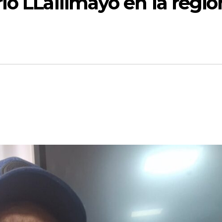
ío LLallimayo en la regió