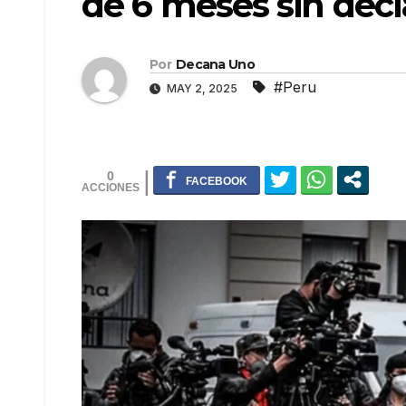
de 6 meses sin decl
Por
Decana Uno
#Peru
MAY 2, 2025
0