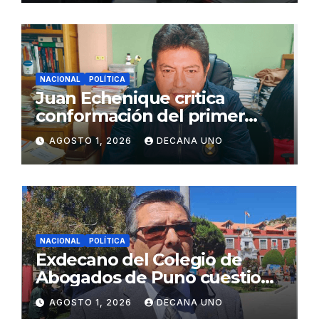
NACIONAL
POLÍTICA
Juan Echenique critica
conformación del primer
gabinete ministerial de Keiko
AGOSTO 1, 2026
DECANA UNO
Fujimori
NACIONAL
POLÍTICA
Exdecano del Colegio de
Abogados de Puno cuestiona
propuestas sobre seguridad
AGOSTO 1, 2026
DECANA UNO
ciudadana