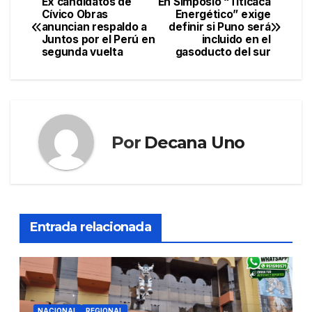
Ex candidatos de
En Simposio “Titicaca
Navegación
Cívico Obras
Energético” exige
anuncian respaldo a
definir si Puno será
de
Juntos por el Perú en
incluido en el
segunda vuelta
gasoducto del sur
entradas
Por
Decana Uno
Entrada relacionada
NACIONAL
REGIONAL