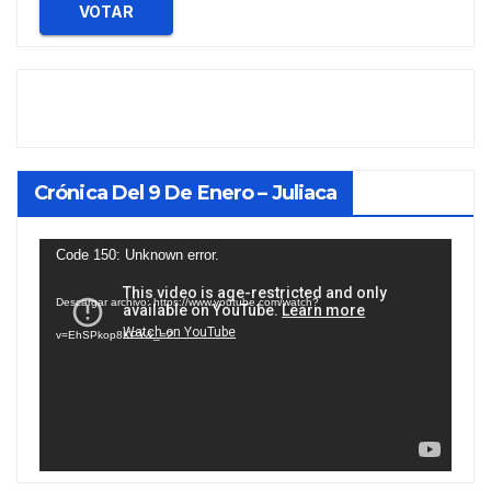
VOTAR
Crónica Del 9 De Enero – Juliaca
Reproductor
Code 150: Unknown error.
de
Descargar archivo: https://www.youtube.com/watch?
vídeo
v=EhSPkop8KPY&_=2