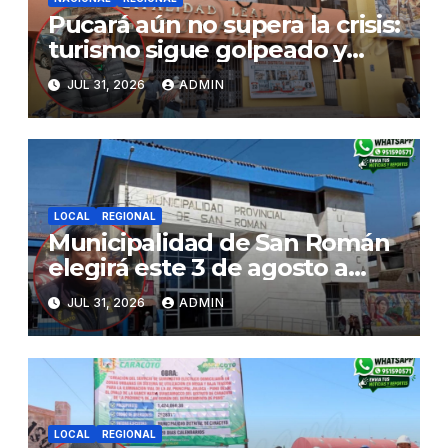
Pucará aún no supera la crisis:
turismo sigue golpeado y
alcaldesa exige al nuevo
JUL 31, 2026
ADMIN
Gobierno fondos para obras
paralizadas
LOCAL
REGIONAL
Municipalidad de San Román
elegirá este 3 de agosto a
representantes del Comité
JUL 31, 2026
ADMIN
de Seguridad y Salud en el
Trabajo
LOCAL
REGIONAL