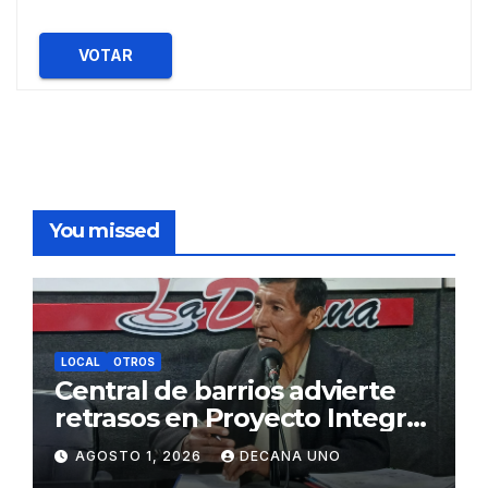
VOTAR
You missed
LOCAL
OTROS
Central de barrios advierte
retrasos en Proyecto Integral
de Agua y Alcantarillado para
AGOSTO 1, 2026
DECANA UNO
Juliaca