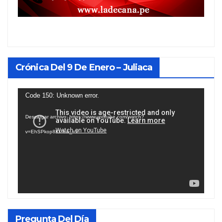
Crónica Del 9 De Enero – Juliaca
Reproductor
Code 150: Unknown error.
de
Descargar archivo: https://www.youtube.com/watch?
vídeo
v=EhSPkop8KPY&_=1
Pregunta Del Día