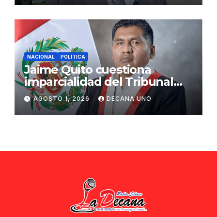
NACIONAL
POLÍTICA
Jaime Quito cuestiona
imparcialidad del Tribunal
Constitucional tras liberación
AGOSTO 1, 2026
DECANA UNO
de Ollanta Humala