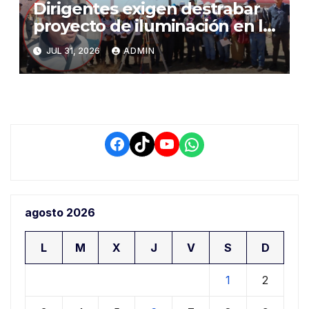
Dirigentes exigen destrabar
proyecto de iluminación en la
salida a Puno y alertan por
JUL 31, 2026
ADMIN
demora que pone en riesgo a
conductores
Facebook
TikTok
YouTube
WhatsApp
agosto 2026
L
M
X
J
V
S
D
1
2