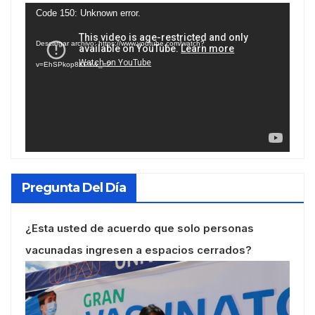
Reproductor
Code 150: Unknown error.
de
Descargar archivo: https://www.youtube.com/watch?
vídeo
v=EhSPkop8KPY&_=2
Pregunta Del Día
¿Esta usted de acuerdo que solo personas
vacunadas ingresen a espacios cerrados?