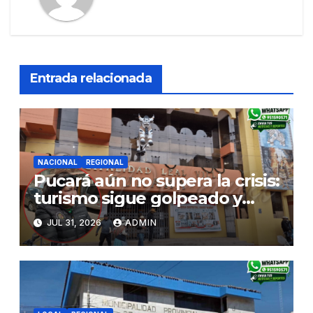
Entrada relacionada
NACIONAL
REGIONAL
Pucará aún no supera la crisis:
turismo sigue golpeado y
alcaldesa exige al nuevo
JUL 31, 2026
ADMIN
Gobierno fondos para obras
paralizadas