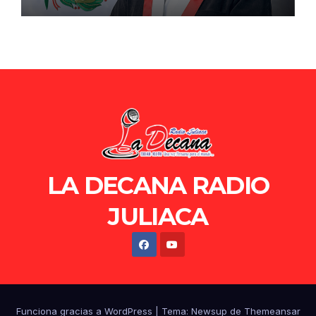
de Ollanta Humala
LA DECANA RADIO
JULIACA
Funciona gracias a WordPress
|
Tema: Newsup de
Themeansar