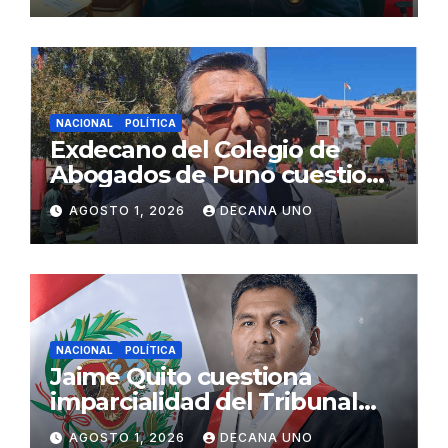
NACIONAL
POLÍTICA
Exdecano del Colegio de
Abogados de Puno cuestiona
propuestas sobre seguridad
AGOSTO 1, 2026
DECANA UNO
ciudadana
NACIONAL
POLÍTICA
Jaime Quito cuestiona
imparcialidad del Tribunal
Constitucional tras liberación
AGOSTO 1, 2026
DECANA UNO