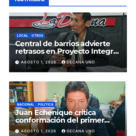
LOCAL
OTROS
Central de barrios advierte
retrasos en Proyecto Integral
de Agua y Alcantarillado para
AGOSTO 1, 2026
DECANA UNO
Juliaca
NACIONAL
POLÍTICA
Juan Echenique critica
conformación del primer
gabinete ministerial de Keiko
AGOSTO 1, 2026
DECANA UNO
Fujimori