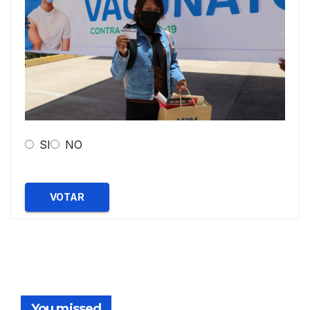
SI
NO
VOTAR
You missed