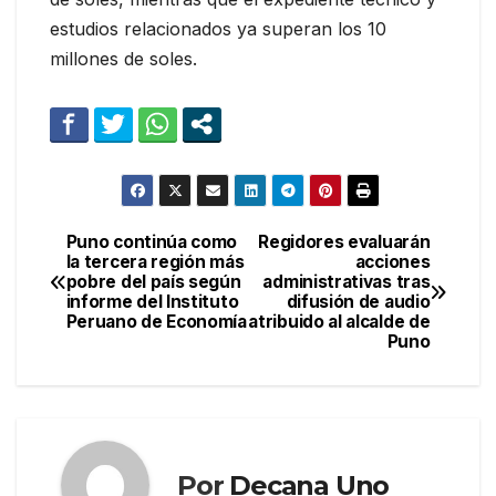
estudios relacionados ya superan los 10
millones de soles.
Puno continúa como
Regidores evaluarán
Navegación
la tercera región más
acciones
pobre del país según
administrativas tras
de
informe del Instituto
difusión de audio
Peruano de Economía
atribuido al alcalde de
entradas
Puno
Por
Decana Uno