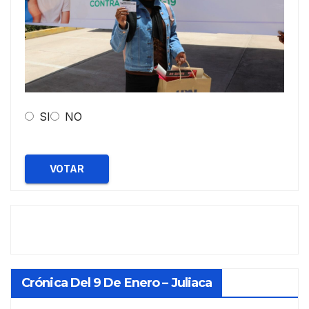
SI
NO
VOTAR
Crónica Del 9 De Enero – Juliaca