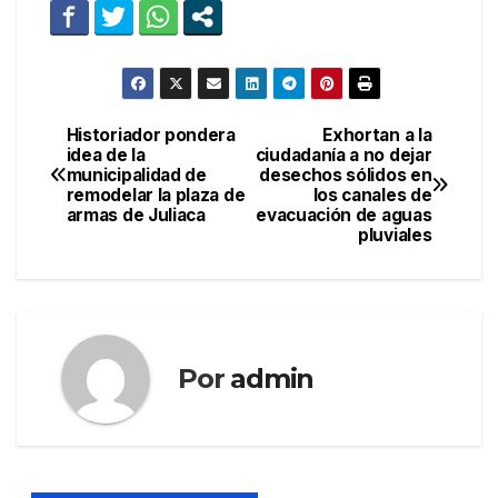
Historiador pondera
Exhortan a la
Navegación
idea de la
ciudadanía a no dejar
municipalidad de
desechos sólidos en
de
remodelar la plaza de
los canales de
armas de Juliaca
evacuación de aguas
entradas
pluviales
Por
admin