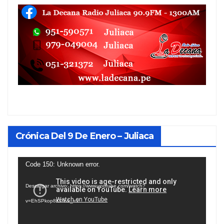
Crónica Del 9 De Enero – Juliaca
Reproductor
Code 150: Unknown error.
de
Descargar archivo: https://www.youtube.com/watch?
vídeo
v=EhSPkop8KPY&_=1