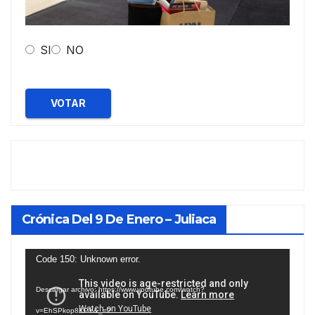
SI
NO
VOTAR
Crónica Del 9 De Enero – Juliaca
Reproductor
Code 150: Unknown error.
de
Descargar archivo: https://www.youtube.com/watch?
vídeo
v=EhSPkop8KPY&_=2