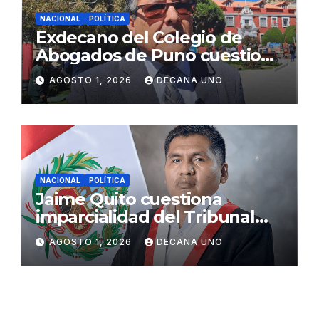
NACIONAL
POLÍTICA
Exdecano del Colegio de
Abogados de Puno cuestiona
propuestas sobre seguridad
AGOSTO 1, 2026
DECANA UNO
ciudadana
NACIONAL
POLÍTICA
Jaime Quito cuestiona
imparcialidad del Tribunal
Constitucional tras liberación
AGOSTO 1, 2026
DECANA UNO
de Ollanta Humala