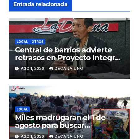
Entrada relacionada
LOCAL
OTROS
Central de barrios advierte
retrasos en Proyecto Integral
de Agua y Alcantarillado para
AGO 1, 2026
DECANA UNO
Juliaca
LOCAL
Miles madrugaran el 1 de
agosto para buscar
piedrecillas en los ríos y
AGO 1, 2026
DECANA UNO