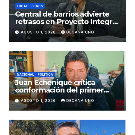
LOCAL
OTROS
Central de barrios advierte
retrasos en Proyecto Integral
de Agua y Alcantarillado para
AGOSTO 1, 2026
DECANA UNO
Juliaca
NACIONAL
POLÍTICA
Juan Echenique critica
conformación del primer
gabinete ministerial de Keiko
AGOSTO 1, 2026
DECANA UNO
Fujimori