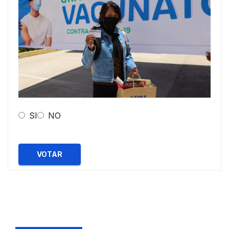
SI
NO
VOTAR