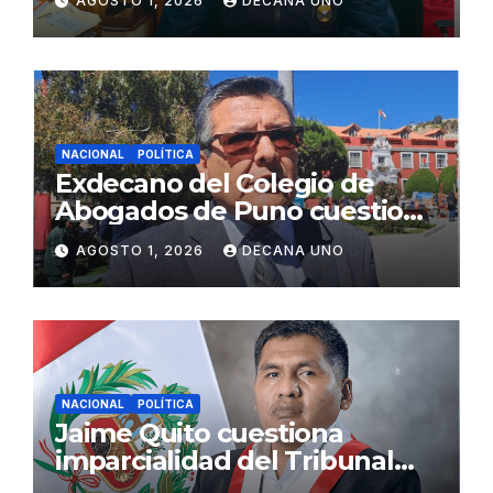
AGOSTO 1, 2026
DECANA UNO
Fujimori
NACIONAL
POLÍTICA
Exdecano del Colegio de
Abogados de Puno cuestiona
propuestas sobre seguridad
AGOSTO 1, 2026
DECANA UNO
ciudadana
NACIONAL
POLÍTICA
Jaime Quito cuestiona
imparcialidad del Tribunal
Constitucional tras liberación