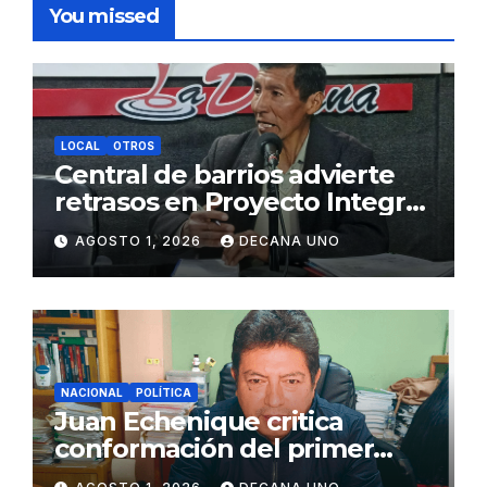
You missed
LOCAL
OTROS
Central de barrios advierte
retrasos en Proyecto Integral
de Agua y Alcantarillado para
AGOSTO 1, 2026
DECANA UNO
Juliaca
NACIONAL
POLÍTICA
Juan Echenique critica
conformación del primer
gabinete ministerial de Keiko