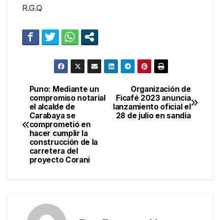
R.G.Q
Puno: Mediante un
Organización de
Navegación
compromiso notarial
Ficafé 2023 anuncia
el alcalde de
lanzamiento oficial el
de
Carabaya se
28 de julio en sandia
comprometió en
entradas
hacer cumplir la
construcción de la
carretera del
proyecto Corani