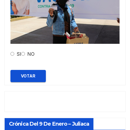
SI
NO
VOTAR
Crónica Del 9 De Enero – Juliaca