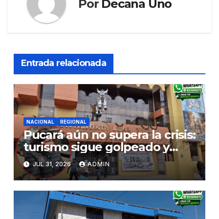
Por
Decana Uno
Entrada relacionada
NACIONAL
REGIONAL
Pucará aún no supera la crisis:
turismo sigue golpeado y
alcaldesa exige al nuevo
JUL 31, 2026
ADMIN
Gobierno fondos para obras
paralizadas