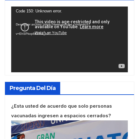
Reproductor
Code 150: Unknown error.
de
Descargar archivo: https://www.youtube.com/watch?
vídeo
v=EhSPkop8KPY&_=2
Pregunta Del Día
¿Esta usted de acuerdo que solo personas
vacunadas ingresen a espacios cerrados?