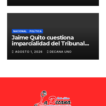
ciudadana
NACIONAL
POLÍTICA
Jaime Quito cuestiona
imparcialidad del Tribunal
Constitucional tras liberación
AGOSTO 1, 2026
DECANA UNO
de Ollanta Humala