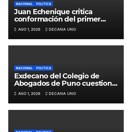
NACIONAL
POLÍTICA
Juan Echenique critica
conformación del primer
gabinete ministerial de Keiko
AGO 1, 2026
DECANA UNO
Fujimori
NACIONAL
POLÍTICA
Exdecano del Colegio de
Abogados de Puno cuestiona
propuestas sobre seguridad
AGO 1, 2026
DECANA UNO
ciudadana