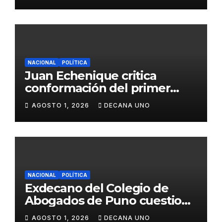
Juliaca
NACIONAL
POLÍTICA
Juan Echenique critica
conformación del primer
gabinete ministerial de Keiko
AGOSTO 1, 2026
DECANA UNO
Fujimori
NACIONAL
POLÍTICA
Exdecano del Colegio de
Abogados de Puno cuestiona
propuestas sobre seguridad
AGOSTO 1, 2026
DECANA UNO