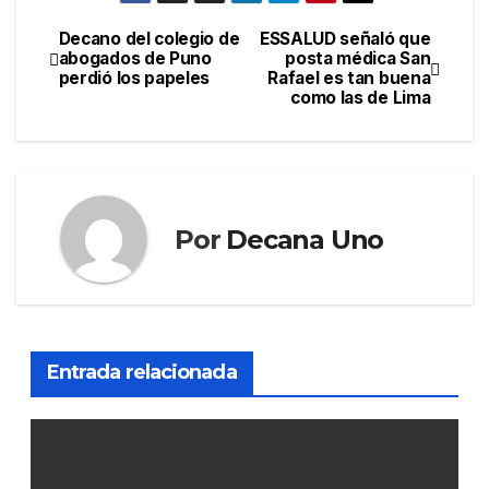
Decano del colegio de
ESSALUD señaló que
Navegación
abogados de Puno
posta médica San
perdió los papeles
Rafael es tan buena
de
como las de Lima
entradas
Por
Decana Uno
Entrada relacionada