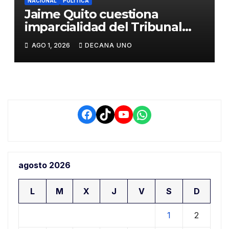
NACIONAL
POLÍTICA
Jaime Quito cuestiona
imparcialidad del Tribunal
Constitucional tras liberación
AGO 1, 2026
DECANA UNO
de Ollanta Humala
Facebook
TikTok
YouTube
WhatsApp
agosto 2026
L
M
X
J
V
S
D
1
2