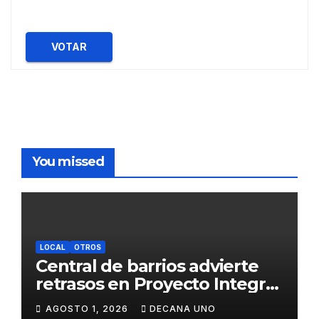
VOTAR
You missed
LOCAL
OTROS
Central de barrios advierte
retrasos en Proyecto Integral
de Agua y Alcantarillado para
AGOSTO 1, 2026
DECANA UNO