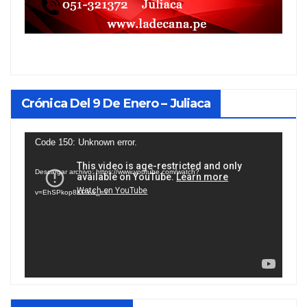
Crónica Del 9 De Enero – Juliaca
Reproductor
Code 150: Unknown error.
de
Descargar archivo: https://www.youtube.com/watch?
vídeo
v=EhSPkop8KPY&_=1