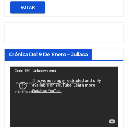
VOTAR
Crónica Del 9 De Enero – Juliaca
Reproductor
Code 150: Unknown error.
de
Descargar archivo: https://www.youtube.com/watch?
vídeo
v=EhSPkop8KPY&_=2