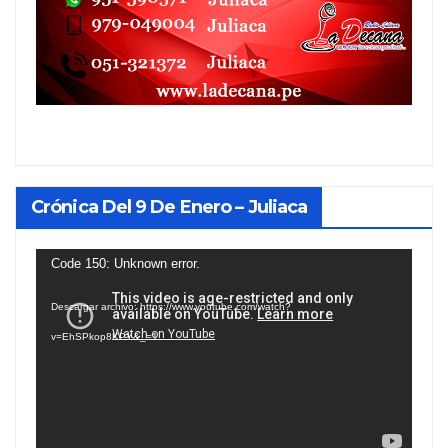
Crónica Del 9 De Enero – Juliaca
Reproductor
Code 150: Unknown error.
de
Descargar archivo: https://www.youtube.com/watch?
vídeo
v=EhSPkop8KPY&_=1