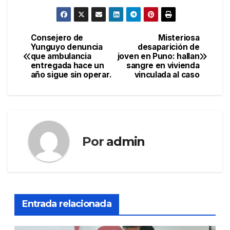
Consejero de
Misteriosa
Navegación
Yunguyo denuncia
desaparición de
que ambulancia
joven en Puno: hallan
de
entregada hace un
sangre en vivienda
año sigue sin operar.
vinculada al caso
entradas
Por
admin
Entrada relacionada