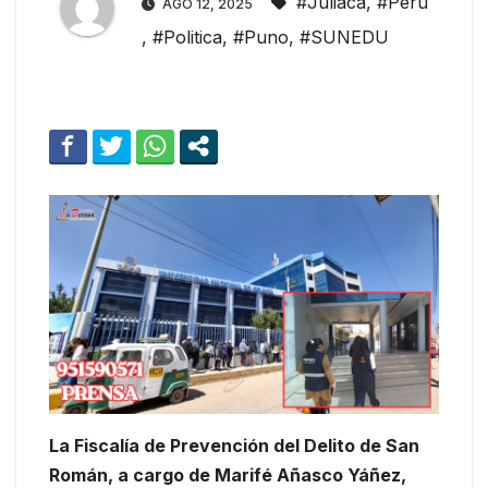
#Juliaca
,
#Peru
AGO 12, 2025
,
#Politica
,
#Puno
,
#SUNEDU
La Fiscalía de Prevención del Delito de San
Román, a cargo de Marifé Añasco Yáñez,