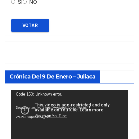
SI
NO
VOTAR
Crónica Del 9 De Enero – Juliaca
Reproductor
Code 150: Unknown error.
de
Descargar archivo: https://www.youtube.com/watch?
vídeo
v=EhSPkop8KPY&_=2