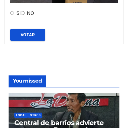
SI
NO
VOTAR
You missed
LOCAL
OTROS
Central de barrios advierte