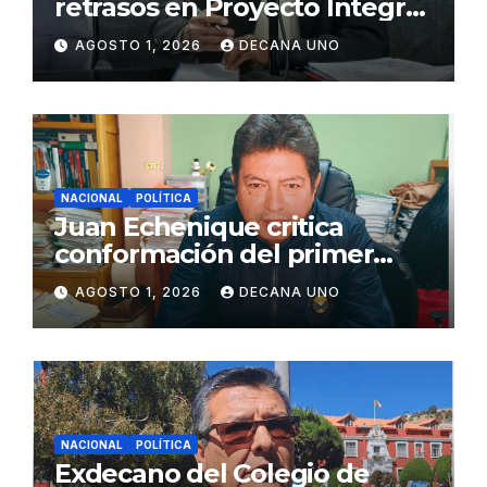
retrasos en Proyecto Integral
de Agua y Alcantarillado para
AGOSTO 1, 2026
DECANA UNO
Juliaca
NACIONAL
POLÍTICA
Juan Echenique critica
conformación del primer
gabinete ministerial de Keiko
AGOSTO 1, 2026
DECANA UNO
Fujimori
NACIONAL
POLÍTICA
Exdecano del Colegio de