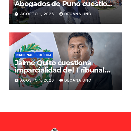
Abogados de Puno cuestiona
propuestas sobre seguridad
AGOSTO 1, 2026
DECANA UNO
ciudadana
NACIONAL
POLÍTICA
Jaime Quito cuestiona
imparcialidad del Tribunal
Constitucional tras liberación
AGOSTO 1, 2026
DECANA UNO
de Ollanta Humala