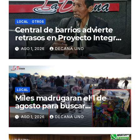
LOCAL
OTROS
Central de barrios advierte
retrasos en Proyecto Integral
de Agua y Alcantarillado para
AGO 1, 2026
DECANA UNO
Juliaca
LOCAL
Miles madrugaran el 1 de
agosto para buscar
piedrecillas en los ríos y
AGO 1, 2026
DECANA UNO
realizar la challa por la
riqueza y la prosperidad