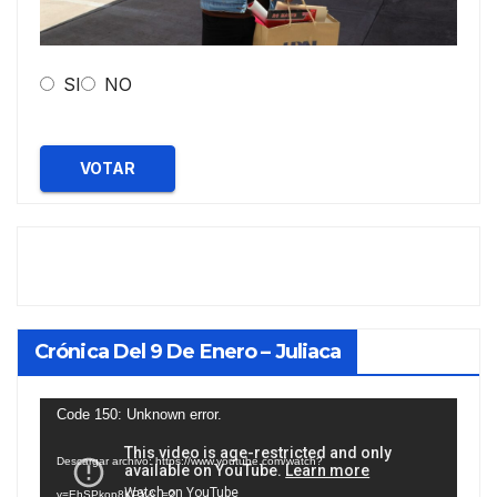
SI
NO
VOTAR
Crónica Del 9 De Enero – Juliaca
Reproductor
Code 150: Unknown error.
de
Descargar archivo: https://www.youtube.com/watch?
vídeo
v=EhSPkop8KPY&_=2