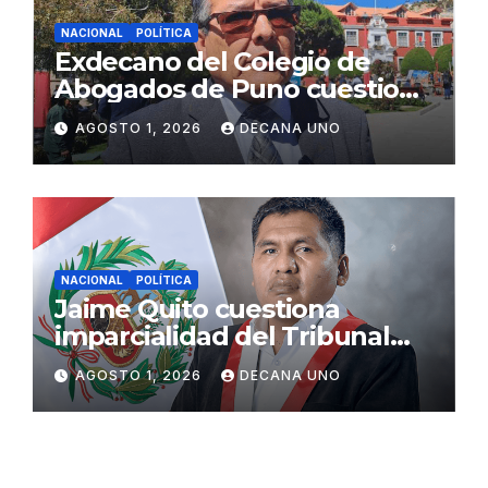
NACIONAL
POLÍTICA
Exdecano del Colegio de
Abogados de Puno cuestiona
propuestas sobre seguridad
AGOSTO 1, 2026
DECANA UNO
ciudadana
NACIONAL
POLÍTICA
Jaime Quito cuestiona
imparcialidad del Tribunal
Constitucional tras liberación
AGOSTO 1, 2026
DECANA UNO
de Ollanta Humala