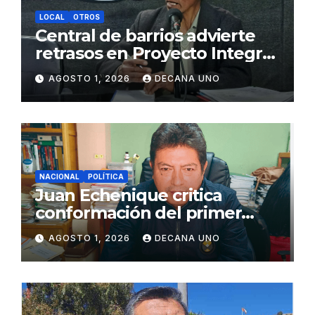
LOCAL
OTROS
Central de barrios advierte
retrasos en Proyecto Integral
de Agua y Alcantarillado para
AGOSTO 1, 2026
DECANA UNO
Juliaca
NACIONAL
POLÍTICA
Juan Echenique critica
conformación del primer
gabinete ministerial de Keiko
AGOSTO 1, 2026
DECANA UNO
Fujimori