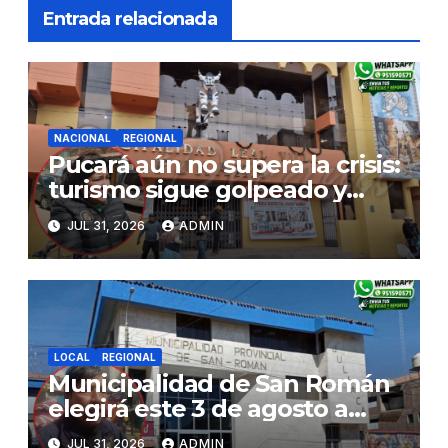
Entrada relacionada
NACIONAL
REGIONAL
Pucará aún no supera la crisis:
turismo sigue golpeado y
alcaldesa exige al nuevo
JUL 31, 2026
ADMIN
Gobierno fondos para obras
paralizadas
LOCAL
REGIONAL
Municipalidad de San Román
elegirá este 3 de agosto a
representantes del Comité
JUL 31, 2026
ADMIN