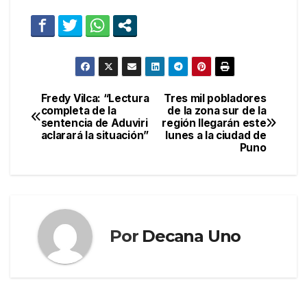
Fredy Vilca: “Lectura
Tres mil pobladores
Navegación
completa de la
de la zona sur de la
sentencia de Aduviri
región llegarán este
de
aclarará la situación”
lunes a la ciudad de
Puno
entradas
Por
Decana Uno