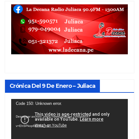
Crónica Del 9 De Enero – Juliaca
Reproductor
Code 150: Unknown error.
de
Descargar archivo: https://www.youtube.com/watch?
vídeo
v=EhSPkop8KPY&_=1