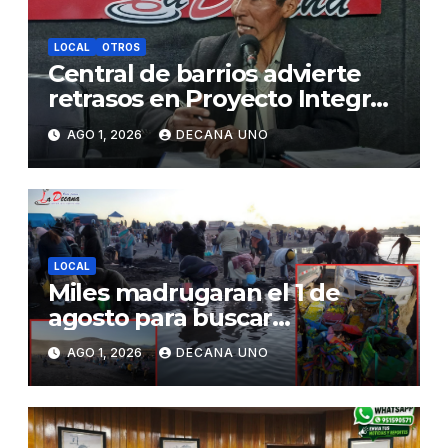
LOCAL
OTROS
Central de barrios advierte
retrasos en Proyecto Integral
de Agua y Alcantarillado para
AGO 1, 2026
DECANA UNO
Juliaca
LOCAL
Miles madrugaran el 1 de
agosto para buscar
piedrecillas en los ríos y
AGO 1, 2026
DECANA UNO
realizar la challa por la
riqueza y la prosperidad