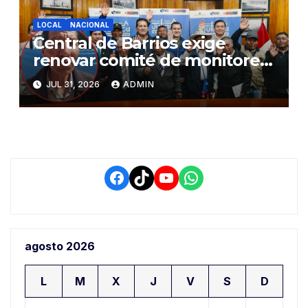
LOCAL
NACIONAL
Central de Barrios exige
renovar comité de monitoreo
del PIAA por presuntos
JUL 31, 2026
ADMIN
conflictos de interés y
retrasos
Facebook
TikTok
YouTube
WhatsApp
agosto 2026
L
M
X
J
V
S
D