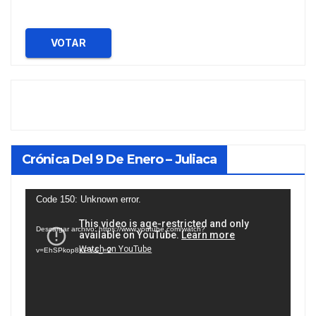
VOTAR
Crónica Del 9 De Enero – Juliaca
Reproductor
Code 150: Unknown error.
de
Descargar archivo: https://www.youtube.com/watch?
vídeo
v=EhSPkop8KPY&_=2