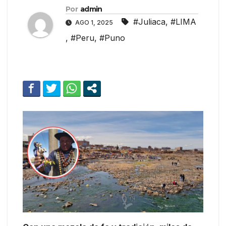
Por
admin
#Juliaca
,
#LIMA
AGO 1, 2025
,
#Peru
,
#Puno