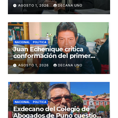
de Agua y Alcantarillado para
AGOSTO 1, 2026
DECANA UNO
Juliaca
NACIONAL
POLÍTICA
Juan Echenique critica
conformación del primer
gabinete ministerial de Keiko
AGOSTO 1, 2026
DECANA UNO
Fujimori
NACIONAL
POLÍTICA
Exdecano del Colegio de
Abogados de Puno cuestiona