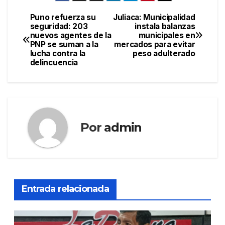
Puno refuerza su
Juliaca: Municipalidad
Navegación
seguridad: 203
instala balanzas
nuevos agentes de la
municipales en
de
PNP se suman a la
mercados para evitar
lucha contra la
peso adulterado
entradas
delincuencia
Por
admin
Entrada relacionada