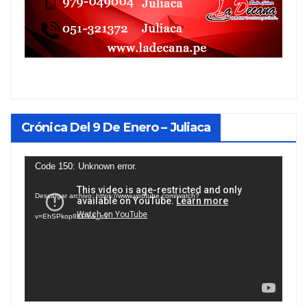
Crónica Del 9 De Enero – Juliaca
Reproductor
Code 150: Unknown error.
de
Descargar archivo: https://www.youtube.com/watch?
vídeo
v=EhSPkop8KPY&_=1