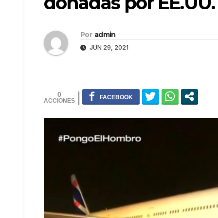
donadas por EE.UU.
Por
admin
JUN 29, 2021
0