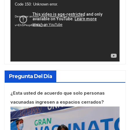
Reproductor
Code 150: Unknown error.
de
Descargar archivo: https://www.youtube.com/watch?
vídeo
v=EhSPkop8KPY&_=2
Pregunta Del Día
¿Esta usted de acuerdo que solo personas
vacunadas ingresen a espacios cerrados?