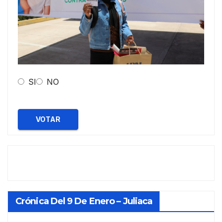
SI
NO
VOTAR
Crónica Del 9 De Enero – Juliaca