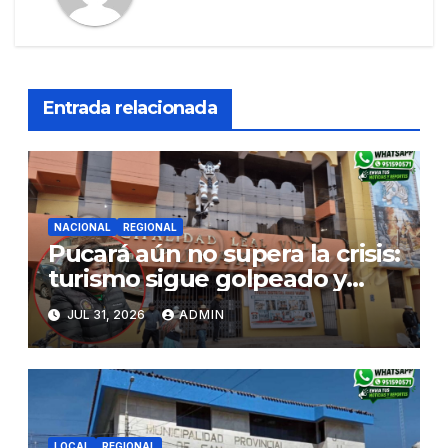
Entrada relacionada
NACIONAL
REGIONAL
Pucará aún no supera la crisis:
turismo sigue golpeado y
alcaldesa exige al nuevo
JUL 31, 2026
ADMIN
Gobierno fondos para obras
paralizadas
LOCAL
REGIONAL