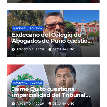
NACIONAL
POLÍTICA
Exdecano del Colegio de
Abogados de Puno cuestiona
propuestas sobre seguridad
AGOSTO 1, 2026
DECANA UNO
ciudadana
NACIONAL
POLÍTICA
Jaime Quito cuestiona
imparcialidad del Tribunal
Constitucional tras liberación
AGOSTO 1, 2026
DECANA UNO
de Ollanta Humala