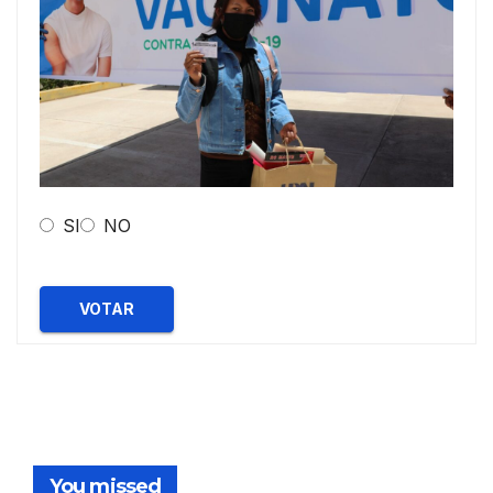
SI
NO
VOTAR
You missed