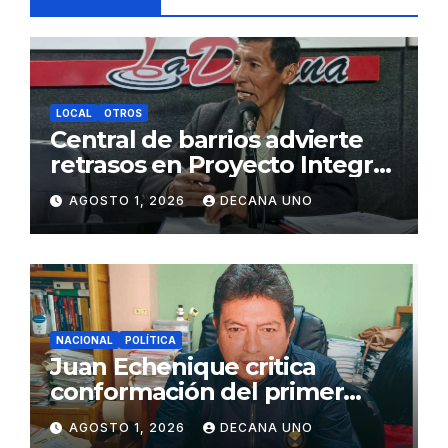
LOCAL
OTROS
Central de barrios advierte
retrasos en Proyecto Integral
de Agua y Alcantarillado para
AGOSTO 1, 2026
DECANA UNO
Juliaca
NACIONAL
POLÍTICA
Juan Echenique critica
conformación del primer
gabinete ministerial de Keiko
AGOSTO 1, 2026
DECANA UNO
Fujimori