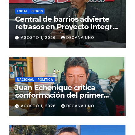
LOCAL
OTROS
Central de barrios advierte
retrasos en Proyecto Integral
de Agua y Alcantarillado para
AGOSTO 1, 2026
DECANA UNO
Juliaca
NACIONAL
POLÍTICA
Juan Echenique critica
conformación del primer
gabinete ministerial de Keiko
AGOSTO 1, 2026
DECANA UNO
Fujimori