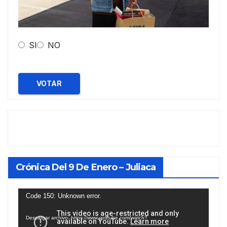
SI
NO
VOTAR
Crónica Del 9 De Enero – Juliaca
Reproductor
Code 150: Unknown error.
de
Descargar archivo: https://www.youtube.com/watch?
vídeo