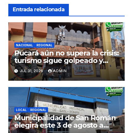
Entrada relacionada
NACIONAL
REGIONAL
Pucará aún no supera la crisis:
turismo sigue golpeado y
alcaldesa exige al nuevo
JUL 31, 2026
ADMIN
Gobierno fondos para obras
paralizadas
LOCAL
REGIONAL
Municipalidad de San Román
elegirá este 3 de agosto a
representantes del Comité