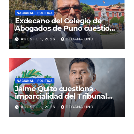
NACIONAL
POLÍTICA
Exdecano del Colegio de
Abogados de Puno cuestiona
propuestas sobre seguridad
AGOSTO 1, 2026
DECANA UNO
ciudadana
NACIONAL
POLÍTICA
Jaime Quito cuestiona
imparcialidad del Tribunal
Constitucional tras liberación
AGOSTO 1, 2026
DECANA UNO
de Ollanta Humala