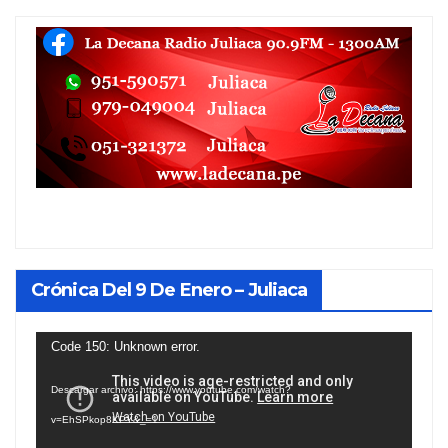
Crónica Del 9 De Enero – Juliaca
Reproductor
Code 150: Unknown error.
de
Descargar archivo: https://www.youtube.com/watch?
vídeo
v=EhSPkop8KPY&_=1