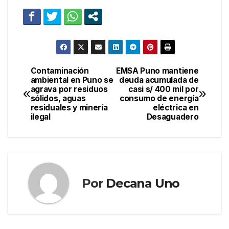
Contaminación
EMSA Puno mantiene
Navegación
ambiental en Puno se
deuda acumulada de
agrava por residuos
casi s/ 400 mil por
de
sólidos, aguas
consumo de energía
residuales y minería
eléctrica en
entradas
ilegal
Desaguadero
Por
Decana Uno