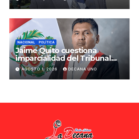
ciudadana
NACIONAL
POLÍTICA
Jaime Quito cuestiona
imparcialidad del Tribunal
Constitucional tras liberación
AGOSTO 1, 2026
DECANA UNO
de Ollanta Humala