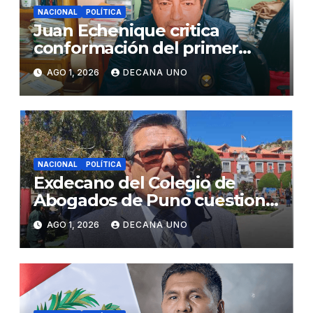
NACIONAL
POLÍTICA
Juan Echenique critica
conformación del primer
gabinete ministerial de Keiko
AGO 1, 2026
DECANA UNO
Fujimori
NACIONAL
POLÍTICA
Exdecano del Colegio de
Abogados de Puno cuestiona
propuestas sobre seguridad
AGO 1, 2026
DECANA UNO
ciudadana