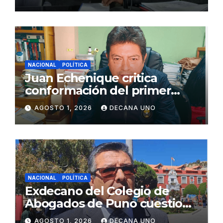
Juliaca
NACIONAL
POLÍTICA
Juan Echenique critica
conformación del primer
gabinete ministerial de Keiko
AGOSTO 1, 2026
DECANA UNO
Fujimori
NACIONAL
POLÍTICA
Exdecano del Colegio de
Abogados de Puno cuestiona
propuestas sobre seguridad
AGOSTO 1, 2026
DECANA UNO