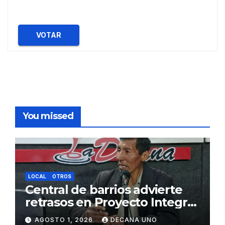
VOTAR
You missed
LOCAL
OTROS
Central de barrios advierte
retrasos en Proyecto Integral
de Agua y Alcantarillado para
AGOSTO 1, 2026
DECANA UNO