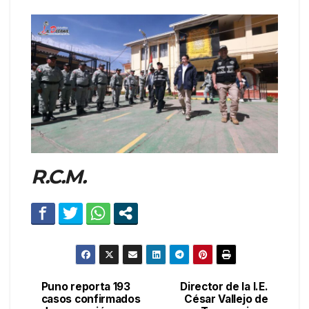
R.C.M.
Puno reporta 193
Director de la I.E.
Navegación
casos confirmados
César Vallejo de