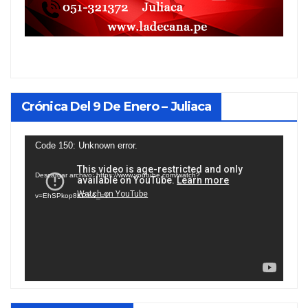
Crónica Del 9 De Enero – Juliaca
Reproductor
Code 150: Unknown error.
de
Descargar archivo: https://www.youtube.com/watch?
vídeo
v=EhSPkop8KPY&_=1