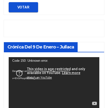
VOTAR
Crónica Del 9 De Enero – Juliaca
Reproductor
Code 150: Unknown error.
de
Descargar archivo: https://www.youtube.com/watch?
vídeo
v=EhSPkop8KPY&_=2