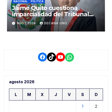
NACIONAL
POLÍTICA
Jaime Quito cuestiona
imparcialidad del Tribunal
Constitucional tras liberación
AGO 1, 2026
DECANA UNO
de Ollanta Humala
Facebook
TikTok
YouTube
WhatsApp
agosto 2026
L
M
X
J
V
S
D
1
2