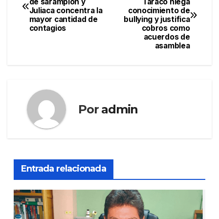
de sarampión y
Taraco niega
de
Juliaca concentra la
conocimiento de
mayor cantidad de
bullying y justifica
entradas
contagios
cobros como
acuerdos de
asamblea
Por
admin
Entrada relacionada