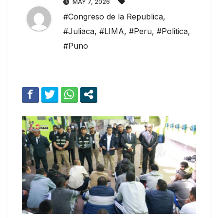
MAY 7, 2026
#Congreso de la Republica
,
#Juliaca
,
#LIMA
,
#Peru
,
#Politica
,
#Puno