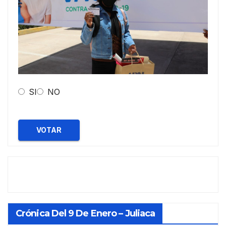
SI
NO
VOTAR
Crónica Del 9 De Enero – Juliaca