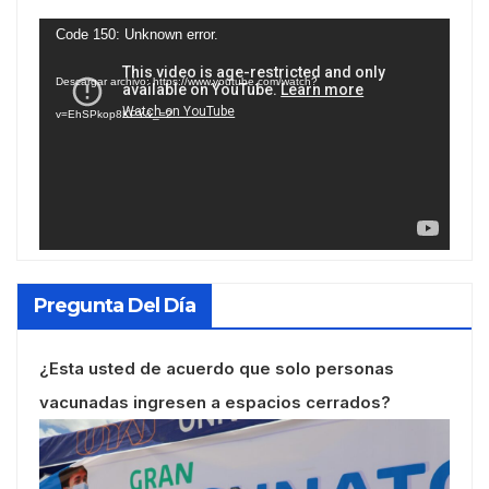
Reproductor
Code 150: Unknown error.
de
Descargar archivo: https://www.youtube.com/watch?
vídeo
v=EhSPkop8KPY&_=2
Pregunta Del Día
¿Esta usted de acuerdo que solo personas
vacunadas ingresen a espacios cerrados?