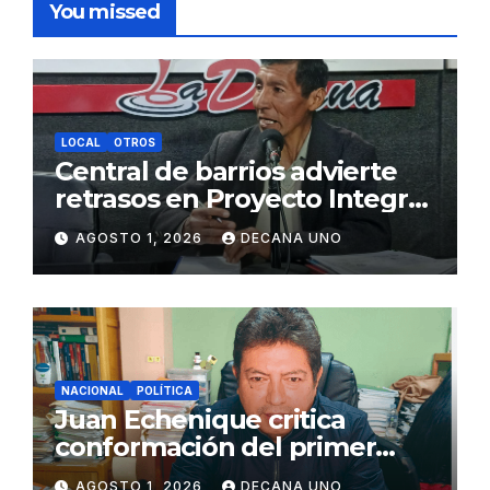
You missed
LOCAL
OTROS
Central de barrios advierte
retrasos en Proyecto Integral
de Agua y Alcantarillado para
AGOSTO 1, 2026
DECANA UNO
Juliaca
NACIONAL
POLÍTICA
Juan Echenique critica
conformación del primer
gabinete ministerial de Keiko
AGOSTO 1, 2026
DECANA UNO