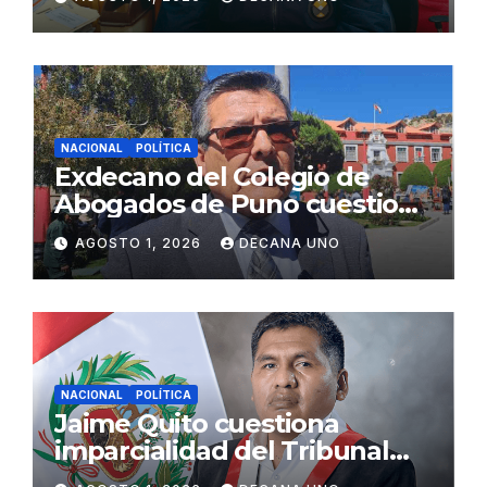
Fujimori
NACIONAL
POLÍTICA
Exdecano del Colegio de
Abogados de Puno cuestiona
propuestas sobre seguridad
AGOSTO 1, 2026
DECANA UNO
ciudadana
NACIONAL
POLÍTICA
Jaime Quito cuestiona
imparcialidad del Tribunal
Constitucional tras liberación