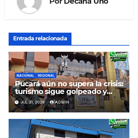
Por
Decana Uno
Entrada relacionada
NACIONAL
REGIONAL
Pucará aún no supera la crisis:
turismo sigue golpeado y
alcaldesa exige al nuevo
JUL 31, 2026
ADMIN
Gobierno fondos para obras
paralizadas