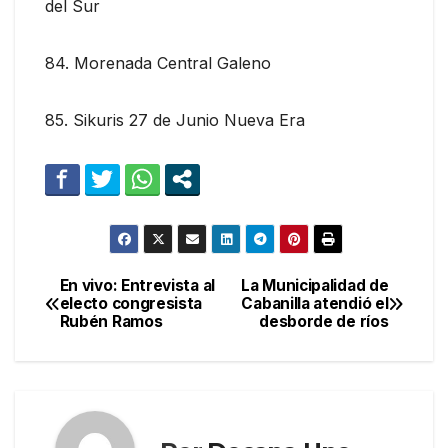
del Sur
84. Morenada Central Galeno
85. Sikuris 27 de Junio Nueva Era
En vivo: Entrevista al
La Municipalidad de
Navegación
electo congresista
Cabanilla atendió el
Rubén Ramos
desborde de ríos
de
entradas