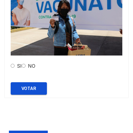
SI
NO
VOTAR