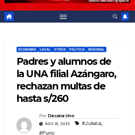
ECONOMÍA
LOCAL
OTROS
POLÍTICA
REGIONAL
Padres y alumnos de
la UNA filial Azángaro,
rechazan multas de
hasta s/260
Por
Decana Uno
#Juliaca
,
AGO 16, 2025
#Puno