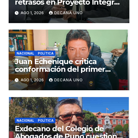
retrasos en Proyecto Integral
de Agua y Alcantarillado para
AGO 1, 2026
DECANA UNO
Juliaca
NACIONAL
POLÍTICA
Juan Echenique critica
conformación del primer
gabinete ministerial de Keiko
AGO 1, 2026
DECANA UNO
Fujimori
NACIONAL
POLÍTICA
Exdecano del Colegio de
Abogados de Puno cuestiona