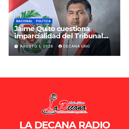
NACIONAL
POLÍTICA
Jaime Quito cuestiona
imparcialidad del Tribunal
Constitucional tras liberación
AGOSTO 1, 2026
DECANA UNO
de Ollanta Humala
LA DECANA RADIO