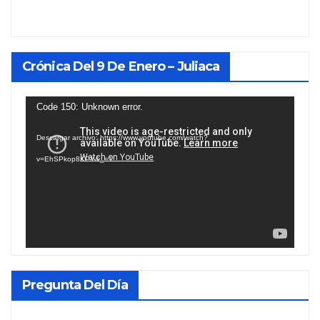
Crónica Del 9 De Enero – Juliaca
Reproductor
Code 150: Unknown error.
de
Descargar archivo: https://www.youtube.com/watch?
vídeo
v=EhSPkop8KPY&_=1
Pregunta Del Día