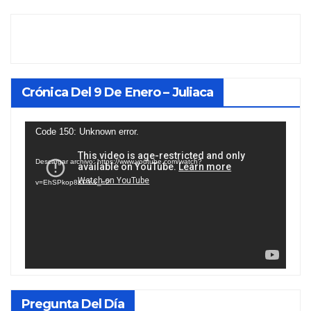
Crónica Del 9 De Enero – Juliaca
Reproductor
Code 150: Unknown error.
de
Descargar archivo: https://www.youtube.com/watch?
vídeo
v=EhSPkop8KPY&_=2
Pregunta Del Día