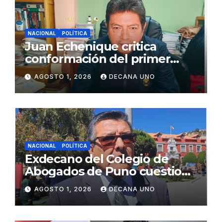
NACIONAL
POLÍTICA
Juan Echenique critica
conformación del primer
gabinete ministerial de Keiko
AGOSTO 1, 2026
DECANA UNO
Fujimori
NACIONAL
POLÍTICA
Exdecano del Colegio de
Abogados de Puno cuestiona
propuestas sobre seguridad
AGOSTO 1, 2026
DECANA UNO
ciudadana