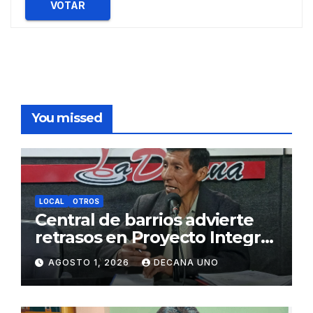
VOTAR
You missed
LOCAL
OTROS
Central de barrios advierte
retrasos en Proyecto Integral
de Agua y Alcantarillado para
AGOSTO 1, 2026
DECANA UNO
Juliaca