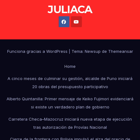
JULIACA
Funciona gracias a WordPress
|
Tema: Newsup de
Themeansar
Home
A cinco meses de culminar su gestión, alcalde de Puno iniciará
20 obras del presupuesto participativo
Alberto Quintanilla: Primer mensaje de Keiko Fujimori evidenciará
si existe un verdadero plan de gobierno
Carretera Checa–Mazocruz iniciará nueva etapa de ejecución
tras autorización de Provías Nacional
Cierre de la frontera con Bolivia impulsó el alza del precio de