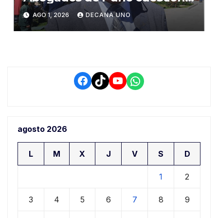
propuestas sobre seguridad
AGO 1, 2026
DECANA UNO
ciudadana
Facebook
TikTok
YouTube
WhatsApp
agosto 2026
L
M
X
J
V
S
D
1
2
3
4
5
6
7
8
9