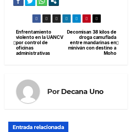
Enfrentamiento
Decomisan 38 kilos de
Navegación
violento en la UANCV
droga camuflada
por control de
entre mandarinas en
de
oficinas
miniván con destino a
administrativas
Moho
entradas
Por
Decana Uno
Entrada relacionada