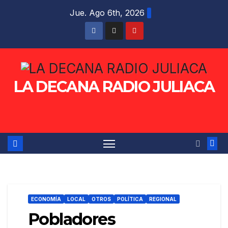
Saltar
Jue. Ago 6th, 2026
al
contenido
LA DECANA RADIO JULIACA
ECONOMÍA
LOCAL
OTROS
POLÍTICA
REGIONAL
Pobladores