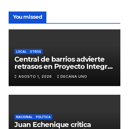
You missed
LOCAL
OTROS
Central de barrios advierte
retrasos en Proyecto Integral
de Agua y Alcantarillado para
AGOSTO 1, 2026
DECANA UNO
Juliaca
NACIONAL
POLÍTICA
Juan Echenique critica