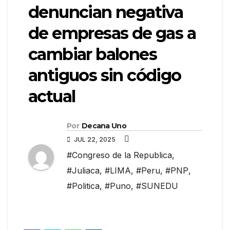
denuncian negativa
de empresas de gas a
cambiar balones
antiguos sin código
actual
Por
Decana Uno
JUL 22, 2025
#Congreso de la Republica
,
#Juliaca
,
#LIMA
,
#Peru
,
#PNP
,
#Politica
,
#Puno
,
#SUNEDU