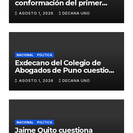
conformación del primer
gabinete ministerial de Keiko
AGOSTO 1, 2026
DECANA UNO
Fujimori
NACIONAL
POLÍTICA
Exdecano del Colegio de
Abogados de Puno cuestiona
propuestas sobre seguridad
AGOSTO 1, 2026
DECANA UNO
ciudadana
NACIONAL
POLÍTICA
Jaime Quito cuestiona