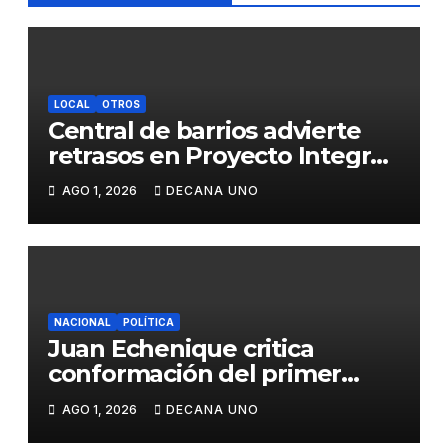
LOCAL
OTROS
Central de barrios advierte
retrasos en Proyecto Integral
de Agua y Alcantarillado para
AGO 1, 2026
DECANA UNO
Juliaca
NACIONAL
POLÍTICA
Juan Echenique critica
conformación del primer
gabinete ministerial de Keiko
AGO 1, 2026
DECANA UNO
Fujimori