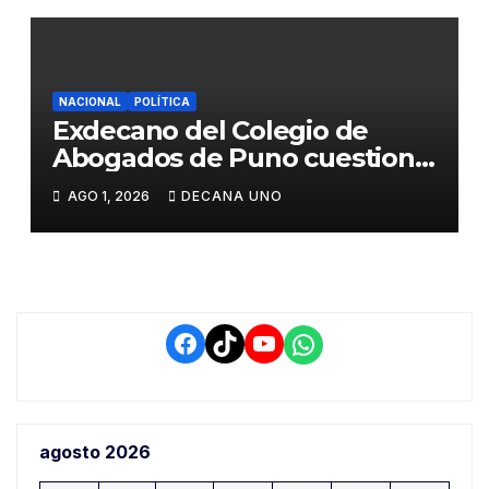
NACIONAL
POLÍTICA
Exdecano del Colegio de
Abogados de Puno cuestiona
propuestas sobre seguridad
AGO 1, 2026
DECANA UNO
ciudadana
Facebook
TikTok
YouTube
WhatsApp
agosto 2026