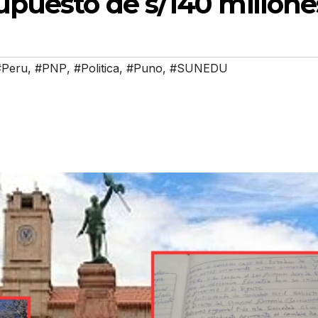
upuesto de s/140 millone
#Peru
,
#PNP
,
#Politica
,
#Puno
,
#SUNEDU