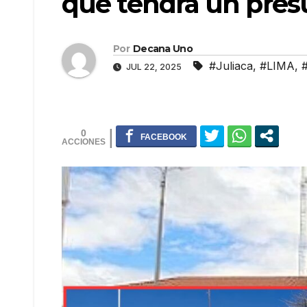
que tendrá un pres
Por
Decana Uno
#Juliaca
,
#LIMA
,
JUL 22, 2025
0