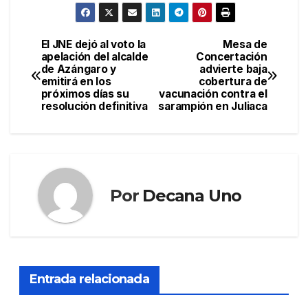
El JNE dejó al voto la
Mesa de
Navegación
apelación del alcalde
Concertación
de Azángaro y
advierte baja
de
emitirá en los
cobertura de
próximos días su
vacunación contra el
entradas
resolución definitiva
sarampión en Juliaca
Por
Decana Uno
Entrada relacionada