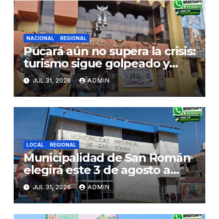
NACIONAL
REGIONAL
Pucará aún no supera la crisis:
turismo sigue golpeado y
alcaldesa exige al nuevo
JUL 31, 2026
ADMIN
Gobierno fondos para obras
paralizadas
LOCAL
REGIONAL
Municipalidad de San Román
elegirá este 3 de agosto a
representantes del Comité
JUL 31, 2026
ADMIN
de Seguridad y Salud en el
Trabajo