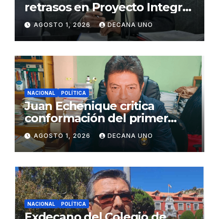
retrasos en Proyecto Integral
de Agua y Alcantarillado para
AGOSTO 1, 2026
DECANA UNO
Juliaca
NACIONAL
POLÍTICA
Juan Echenique critica
conformación del primer
gabinete ministerial de Keiko
AGOSTO 1, 2026
DECANA UNO
Fujimori
NACIONAL
POLÍTICA
Exdecano del Colegio de