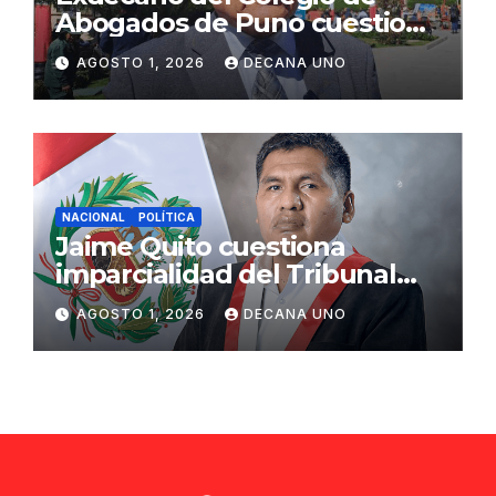
Abogados de Puno cuestiona
propuestas sobre seguridad
AGOSTO 1, 2026
DECANA UNO
ciudadana
NACIONAL
POLÍTICA
Jaime Quito cuestiona
imparcialidad del Tribunal
Constitucional tras liberación
AGOSTO 1, 2026
DECANA UNO
de Ollanta Humala