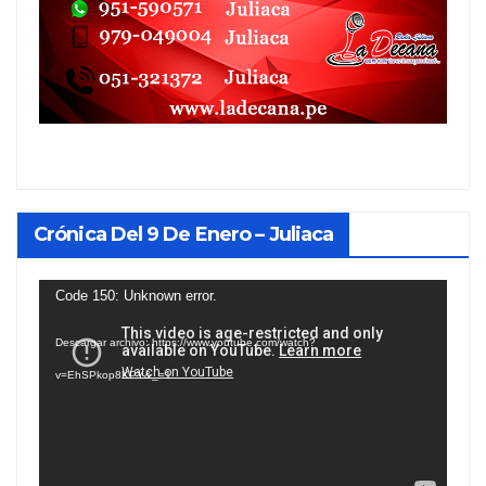
Crónica Del 9 De Enero – Juliaca
Reproductor
Code 150: Unknown error.
de
Descargar archivo: https://www.youtube.com/watch?
vídeo
v=EhSPkop8KPY&_=1