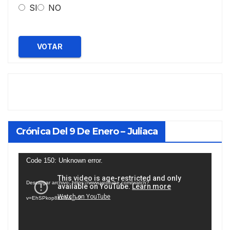
SI
NO
VOTAR
Crónica Del 9 De Enero – Juliaca
Reproductor
Code 150: Unknown error.
de
Descargar archivo: https://www.youtube.com/watch?
vídeo
v=EhSPkop8KPY&_=2