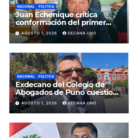
NACIONAL
POLÍTICA
Juan Echenique critica
conformación del primer
gabinete ministerial de Keiko
AGOSTO 1, 2026
DECANA UNO
Fujimori
NACIONAL
POLÍTICA
Exdecano del Colegio de
Abogados de Puno cuestiona
propuestas sobre seguridad
AGOSTO 1, 2026
DECANA UNO
ciudadana