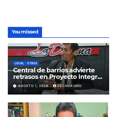
You missed
LOCAL
OTROS
Central de barrios advierte
retrasos en Proyecto Integral
de Agua y Alcantarillado para
AGOSTO 1, 2026
DECANA UNO
Juliaca