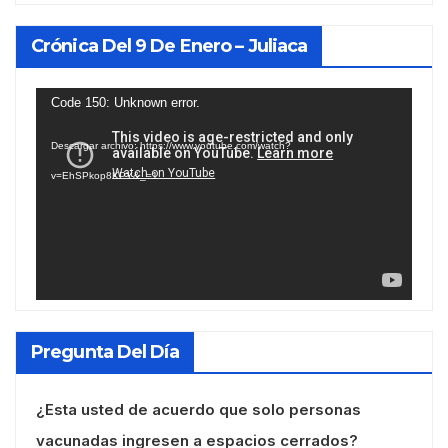
Crónica Del 9 De Enero – Juliaca
Reproductor
Code 150: Unknown error.
de
Descargar archivo: https://www.youtube.com/watch?
vídeo
v=EhSPkop8KPY&_=1
Pregunta Del Día
¿Esta usted de acuerdo que solo personas
vacunadas ingresen a espacios cerrados?