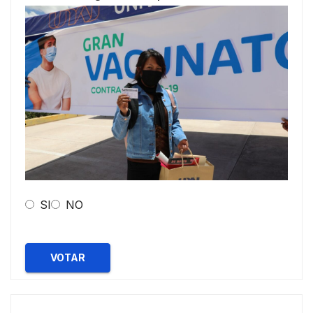
SI
NO
VOTAR