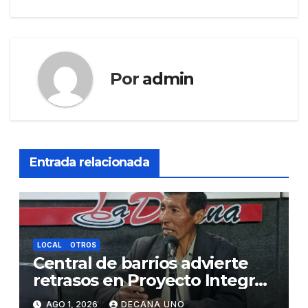
entradas
Por
admin
Entrada relacionada
LOCAL
OTROS
Central de barrios advierte
retrasos en Proyecto Integral
de Agua y Alcantarillado para
AGO 1, 2026
DECANA UNO