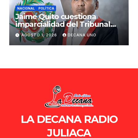
NACIONAL
POLÍTICA
Jaime Quito cuestiona
imparcialidad del Tribunal
Constitucional tras liberación
AGOSTO 1, 2026
DECANA UNO
de Ollanta Humala
LA DECANA RADIO
JULIACA