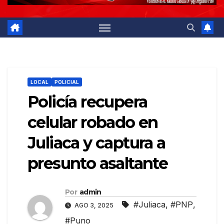
LOCAL
POLICIAL
Policía recupera
celular robado en
Juliaca y captura a
presunto asaltante
Por
admin
#Juliaca
,
#PNP
,
AGO 3, 2025
#Puno