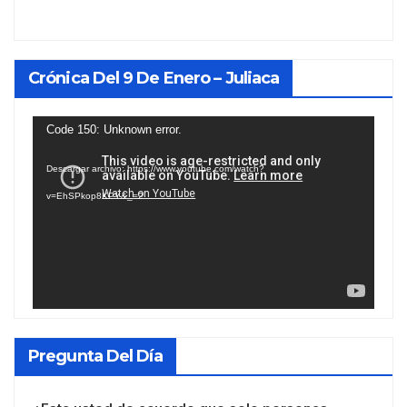
Crónica Del 9 De Enero – Juliaca
Reproductor
Code 150: Unknown error.
de
Descargar archivo: https://www.youtube.com/watch?
vídeo
v=EhSPkop8KPY&_=2
Pregunta Del Día