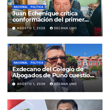
NACIONAL
POLÍTICA
Juan Echenique critica
conformación del primer
gabinete ministerial de Keiko
AGOSTO 1, 2026
DECANA UNO
Fujimori
NACIONAL
POLÍTICA
Exdecano del Colegio de
Abogados de Puno cuestiona
propuestas sobre seguridad
AGOSTO 1, 2026
DECANA UNO
ciudadana