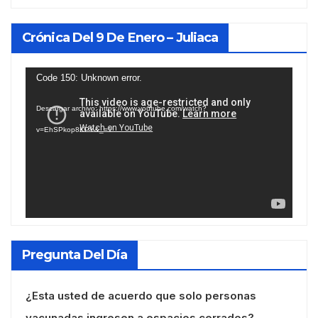
Crónica Del 9 De Enero – Juliaca
Reproductor
Code 150: Unknown error.
de
Descargar archivo: https://www.youtube.com/watch?
vídeo
v=EhSPkop8KPY&_=1
Pregunta Del Día
¿Esta usted de acuerdo que solo personas
vacunadas ingresen a espacios cerrados?