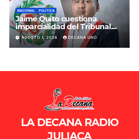
NACIONAL
POLÍTICA
Jaime Quito cuestiona
imparcialidad del Tribunal
Constitucional tras liberación
AGOSTO 1, 2026
DECANA UNO
de Ollanta Humala
LA DECANA RADIO
JULIACA