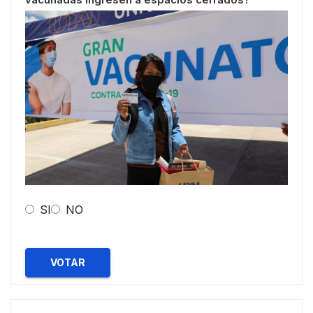
SI
NO
VOTAR