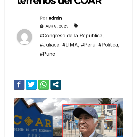
terrenos del COAR
Por
admin
ABR 8, 2025
#Congreso de la Republica
,
#Juliaca
,
#LIMA
,
#Peru
,
#Politica
,
#Puno