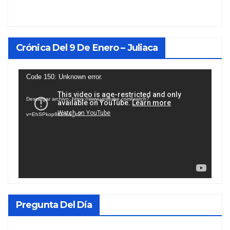
Crónica Del 9 De Enero – Juliaca
Reproductor
Code 150: Unknown error.
de
Descargar archivo: https://www.youtube.com/watch?
vídeo
v=EhSPkop8KPY&_=2
Pregunta Del Día