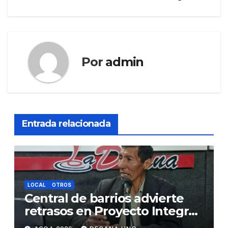
Por
admin
Entrada relacionada
LOCAL
OTROS
Central de barrios advierte
retrasos en Proyecto Integral
de Agua y Alcantarillado para