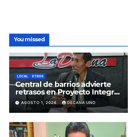
You missed
LOCAL
OTROS
Central de barrios advierte
retrasos en Proyecto Integral
de Agua y Alcantarillado para
AGOSTO 1, 2026
DECANA UNO
Juliaca