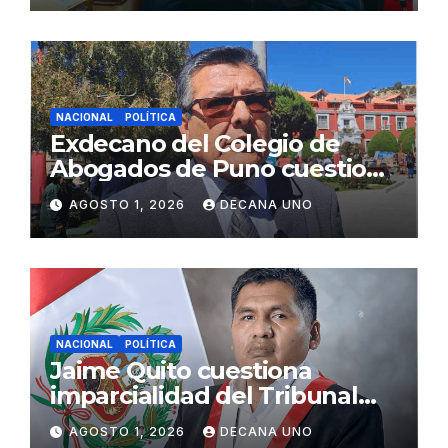
NACIONAL
POLÍTICA
Exdecano del Colegio de
Abogados de Puno cuestiona
propuestas sobre seguridad
AGOSTO 1, 2026
DECANA UNO
ciudadana
NACIONAL
POLÍTICA
Jaime Quito cuestiona
imparcialidad del Tribunal
Constitucional tras liberación
AGOSTO 1, 2026
DECANA UNO
de Ollanta Humala