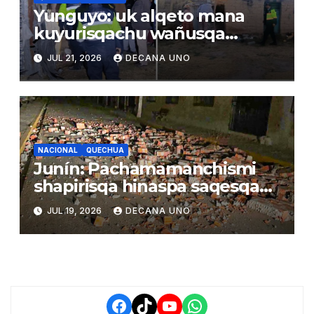
Yunguyo: uk alqeto mana
kuyurisqachu wañusqa
uywaqnimpaq larunmanta
JUL 21, 2026
DECANA UNO
NACIONAL
QUECHUA
Junín: Pachamamanchismi
shapirisqa hinaspa saqesqa
wañusqakunata
JUL 19, 2026
DECANA UNO
Facebook
TikTok
YouTube
WhatsApp