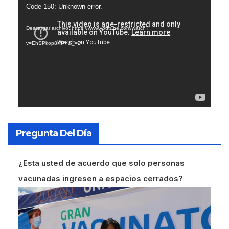
Reproductor
Code 150: Unknown error.
de
Descargar archivo: https://www.youtube.com/watch?
vídeo
v=EhSPkop8KPY&_=2
Pregunta Del Día
¿Esta usted de acuerdo que solo personas
vacunadas ingresen a espacios cerrados?