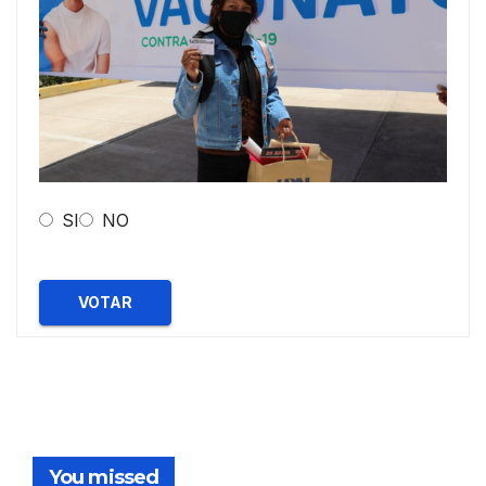
SI
NO
VOTAR
You missed