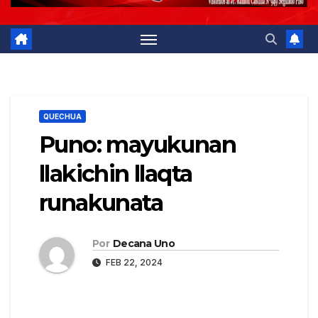
QUECHUA
Puno: mayukunan
llakichin llaqta
runakunata
Por
Decana Uno
FEB 22, 2024