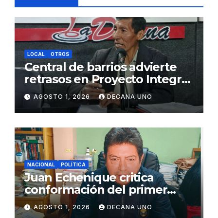
LOCAL
OTROS
Central de barrios advierte
retrasos en Proyecto Integral
de Agua y Alcantarillado para
AGOSTO 1, 2026
DECANA UNO
Juliaca
NACIONAL
POLÍTICA
Juan Echenique critica
conformación del primer
gabinete ministerial de Keiko
AGOSTO 1, 2026
DECANA UNO
Fujimori