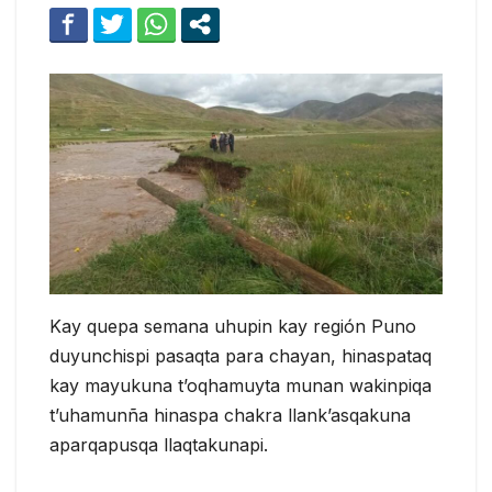
Kay quepa semana uhupin kay región Puno
duyunchispi pasaqta para chayan, hinaspataq
kay mayukuna t’oqhamuyta munan wakinpiqa
t’uhamunña hinaspa chakra llank’asqakuna
aparqapusqa llaqtakunapi.