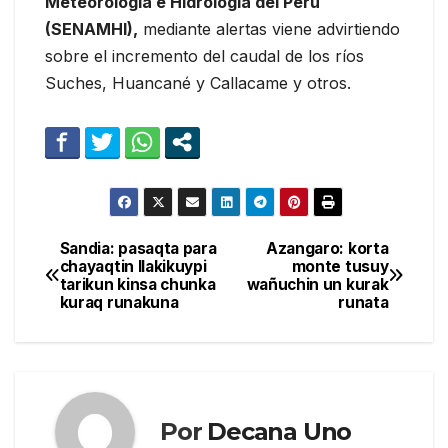
Meteorología e Hidrología del Perú
(SENAMHI),
mediante alertas viene advirtiendo
sobre el incremento del caudal de los ríos
Suches, Huancané y Callacame y otros.
Sandia: pasaqta para
Azangaro: korta
Navegación
chayaqtin llakikuypi
monte tusuy
tarikun kinsa chunka
wañuchin un kurak
de
kuraq runakuna
runata
entradas
Por
Decana Uno