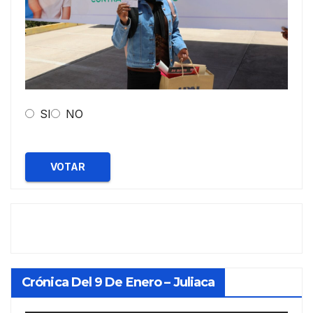
SI
NO
VOTAR
Crónica Del 9 De Enero – Juliaca