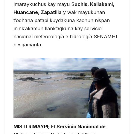
Imaraykuchus kay mayu S
uchis, Kallakami,
Huancane, Zapatilla
y wak mayukunan
t’oqhana patapi kuydakuna kachun nispan
mink’akamun llank’aqkuna kay servicio
nacional meteorología e hidrología SENAMHI
nesqamanta.
MISTI RIMAYPI
; El
Servicio Nacional de