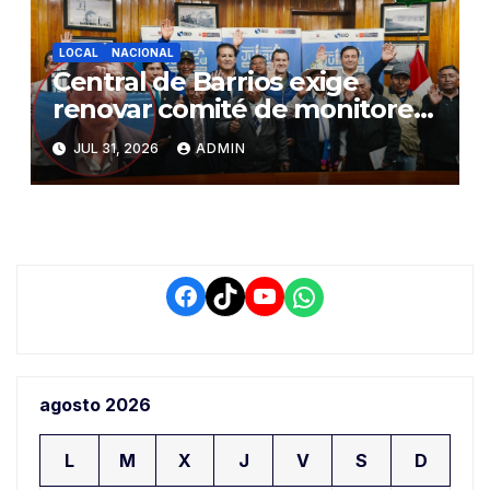
LOCAL
NACIONAL
Central de Barrios exige
renovar comité de monitoreo
del PIAA por presuntos
JUL 31, 2026
ADMIN
conflictos de interés y
retrasos
Facebook
TikTok
YouTube
WhatsApp
agosto 2026
L
M
X
J
V
S
D