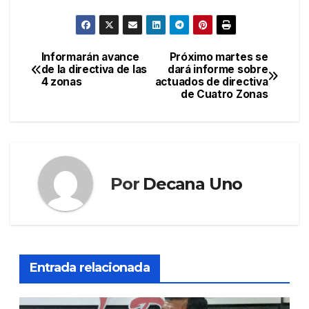
Informarán avance
Próximo martes se
Navegación
de la directiva de las
dará informe sobre
4 zonas
actuados de directiva
de
de Cuatro Zonas
entradas
Por
Decana Uno
Entrada relacionada