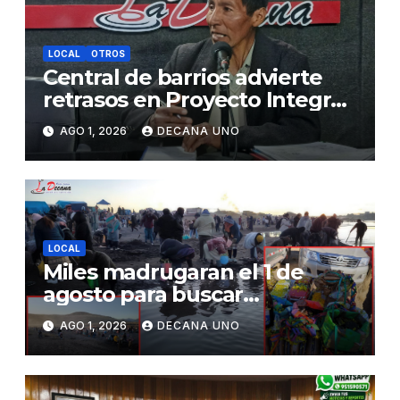
LOCAL
OTROS
Central de barrios advierte
retrasos en Proyecto Integral
de Agua y Alcantarillado para
AGO 1, 2026
DECANA UNO
Juliaca
LOCAL
Miles madrugaran el 1 de
agosto para buscar
piedrecillas en los ríos y
AGO 1, 2026
DECANA UNO
realizar la challa por la
riqueza y la prosperidad