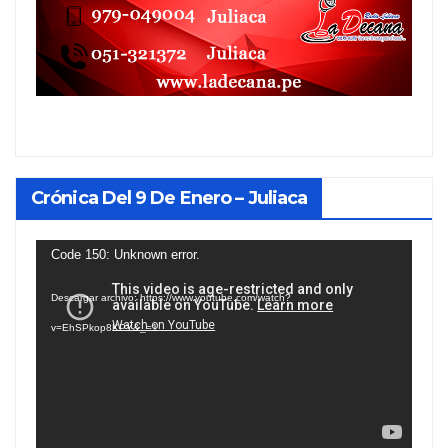
Crónica Del 9 De Enero – Juliaca
Reproductor
Code 150: Unknown error.
de
Descargar archivo: https://www.youtube.com/watch?
vídeo
v=EhSPkop8KPY&_=1