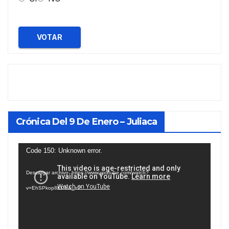
VOTAR
Crónica Del 9 De Enero – Juliaca
Reproductor
Code 150: Unknown error.
de
Descargar archivo: https://www.youtube.com/watch?
vídeo
v=EhSPkop8KPY&_=2