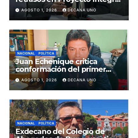
de Agua y Alcantarillado para
AGOSTO 1, 2026
DECANA UNO
Juliaca
NACIONAL
POLÍTICA
Juan Echenique critica
conformación del primer
gabinete ministerial de Keiko
AGOSTO 1, 2026
DECANA UNO
Fujimori
NACIONAL
POLÍTICA
Exdecano del Colegio de