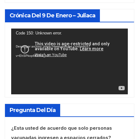
Crónica Del 9 De Enero – Juliaca
Reproductor
Code 150: Unknown error.
de
Descargar archivo: https://www.youtube.com/watch?
vídeo
v=EhSPkop8KPY&_=2
Pregunta Del Día
¿Esta usted de acuerdo que solo personas
vacunadas ingresen a espacios cerrados?