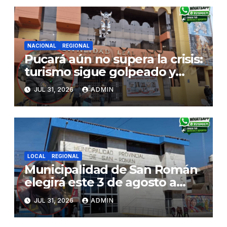
NACIONAL
REGIONAL
Pucará aún no supera la crisis:
turismo sigue golpeado y
alcaldesa exige al nuevo
JUL 31, 2026
ADMIN
Gobierno fondos para obras
paralizadas
LOCAL
REGIONAL
Municipalidad de San Román
elegirá este 3 de agosto a
representantes del Comité
JUL 31, 2026
ADMIN
de Seguridad y Salud en el
Trabajo