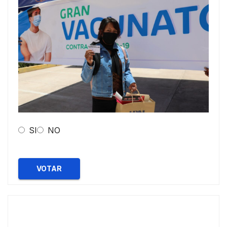
SI
NO
VOTAR