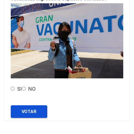
SI
NO
VOTAR