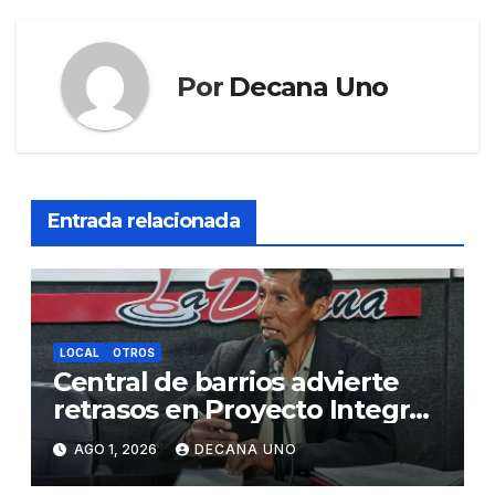
Por
Decana Uno
Entrada relacionada
LOCAL
OTROS
Central de barrios advierte
retrasos en Proyecto Integral
de Agua y Alcantarillado para
AGO 1, 2026
DECANA UNO
Juliaca