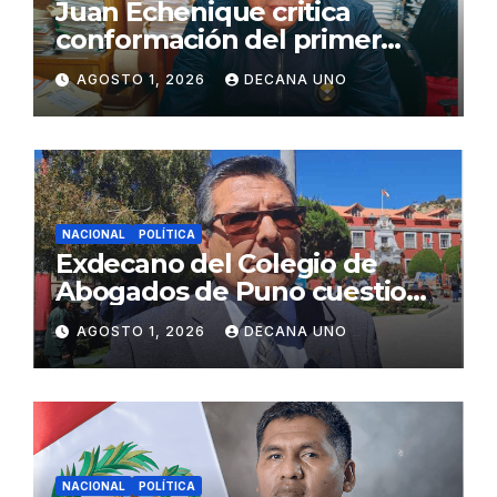
Juan Echenique critica
conformación del primer
gabinete ministerial de Keiko
AGOSTO 1, 2026
DECANA UNO
Fujimori
NACIONAL
POLÍTICA
Exdecano del Colegio de
Abogados de Puno cuestiona
propuestas sobre seguridad
AGOSTO 1, 2026
DECANA UNO
ciudadana
NACIONAL
POLÍTICA