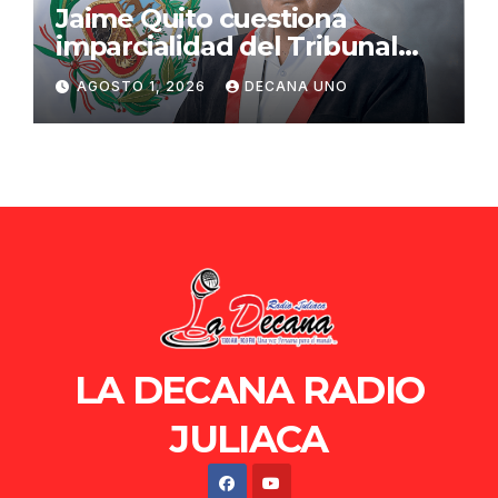
Jaime Quito cuestiona
imparcialidad del Tribunal
Constitucional tras liberación
AGOSTO 1, 2026
DECANA UNO
de Ollanta Humala
LA DECANA RADIO
JULIACA