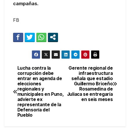
campañas.
FB
Lucha contra la
Gerente regional de
Navegación
corrupción debe
infraestructura
entrar en agenda de
señala que estadio
de
elecciones
Guillermo Briceño
regionales y
Rosamedina de
entradas
municipales en Puno,
Juliaca se entregaría
advierte ex
en seis meses
representante de la
Defensoría del
Pueblo