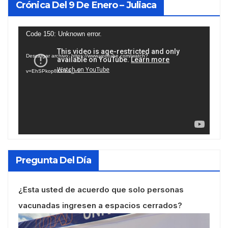
Crónica Del 9 De Enero – Juliaca
Reproductor
Code 150: Unknown error.
de
Descargar archivo: https://www.youtube.com/watch?
vídeo
v=EhSPkop8KPY&_=1
Pregunta Del Día
¿Esta usted de acuerdo que solo personas
vacunadas ingresen a espacios cerrados?