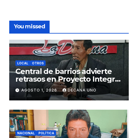
You missed
LOCAL
OTROS
Central de barrios advierte
retrasos en Proyecto Integral
de Agua y Alcantarillado para
AGOSTO 1, 2026
DECANA UNO
Juliaca
NACIONAL
POLÍTICA