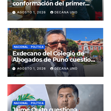
conformación del primer
gabinete ministerial de Keiko
AGOSTO 1, 2026
DECANA UNO
Fujimori
NACIONAL
POLÍTICA
Exdecano del Colegio de
Abogados de Puno cuestiona
propuestas sobre seguridad
AGOSTO 1, 2026
DECANA UNO
ciudadana
NACIONAL
POLÍTICA
Jaime Quito cuestiona