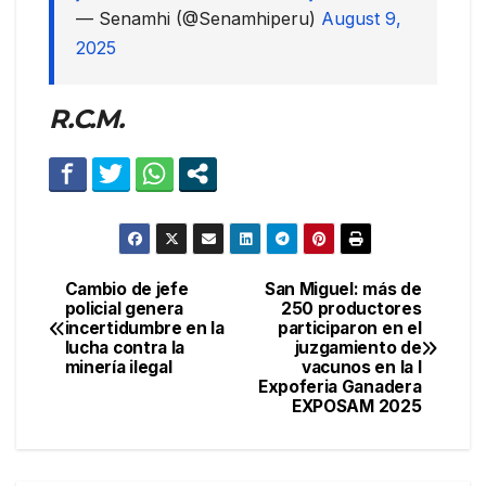
— Senamhi (@Senamhiperu)
August 9,
2025
R.C.M.
Cambio de jefe
San Miguel: más de
Navegación
policial genera
250 productores
incertidumbre en la
participaron en el
de
lucha contra la
juzgamiento de
minería ilegal
vacunos en la I
entradas
Expoferia Ganadera
EXPOSAM 2025