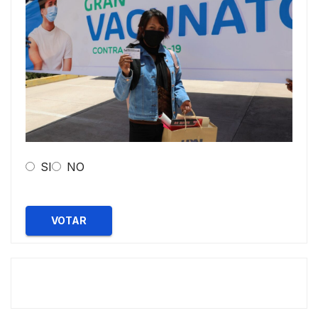
SI
NO
VOTAR