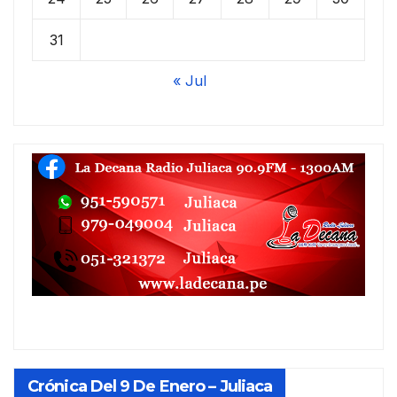
31
« Jul
Crónica Del 9 De Enero – Juliaca