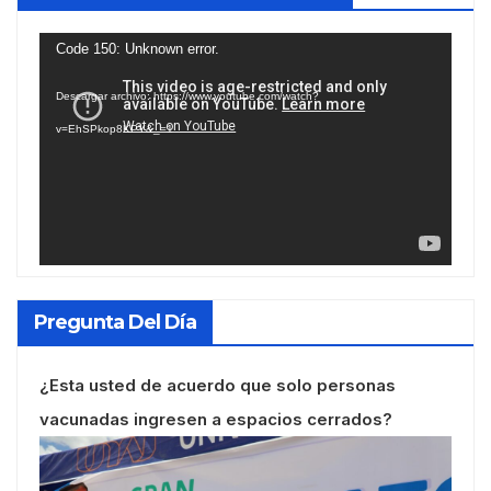
Reproductor
Code 150: Unknown error.
de
Descargar archivo: https://www.youtube.com/watch?
vídeo
v=EhSPkop8KPY&_=1
Pregunta Del Día
¿Esta usted de acuerdo que solo personas
vacunadas ingresen a espacios cerrados?