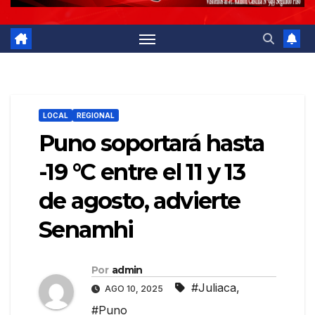
LOCAL
REGIONAL
Puno soportará hasta
-19 °C entre el 11 y 13
de agosto, advierte
Senamhi
Por
admin
#Juliaca
,
AGO 10, 2025
#Puno