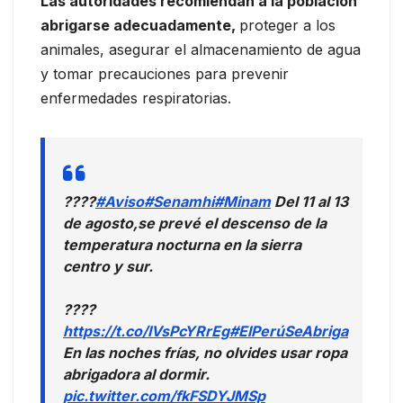
Las autoridades recomiendan a la población
abrigarse adecuadamente,
proteger a los
animales, asegurar el almacenamiento de agua
y tomar precauciones para prevenir
enfermedades respiratorias.
????
#Aviso
#Senamhi
#Minam
Del 11 al 13
de agosto,se prevé el descenso de la
temperatura nocturna en la sierra
centro y sur.
????
https://t.co/IVsPcYRrEg
#ElPerúSeAbriga
En las noches frías, no olvides usar ropa
abrigadora al dormir.
pic.twitter.com/fkFSDYJMSp