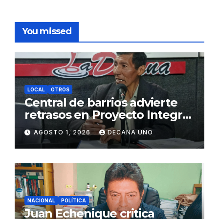
You missed
LOCAL
OTROS
Central de barrios advierte
retrasos en Proyecto Integral
de Agua y Alcantarillado para
AGOSTO 1, 2026
DECANA UNO
Juliaca
NACIONAL
POLÍTICA
Juan Echenique critica