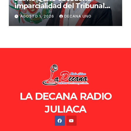
imparcialidad del Tribunal
Constitucional tras liberación
AGOSTO 1, 2026
DECANA UNO
de Ollanta Humala
LA DECANA RADIO
JULIACA