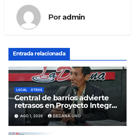
Por
admin
Entrada relacionada
LOCAL
OTROS
Central de barrios advierte
retrasos en Proyecto Integral
de Agua y Alcantarillado para
AGO 1, 2026
DECANA UNO
Juliaca