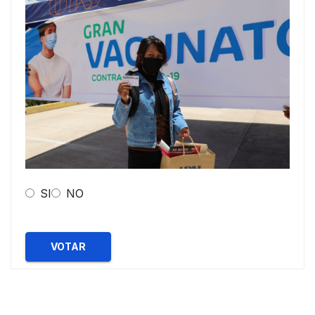
SI
NO
VOTAR