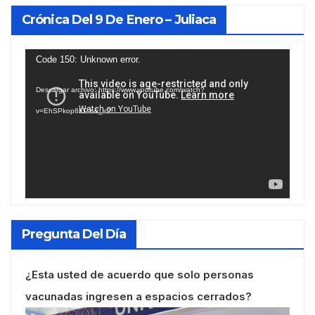
Crónica Del 9 De Enero – Juliaca
Reproductor
Code 150: Unknown error.
de
Descargar archivo: https://www.youtube.com/watch?
vídeo
v=EhSPkop8KPY&_=2
Pregunta Del Día
¿Esta usted de acuerdo que solo personas
vacunadas ingresen a espacios cerrados?