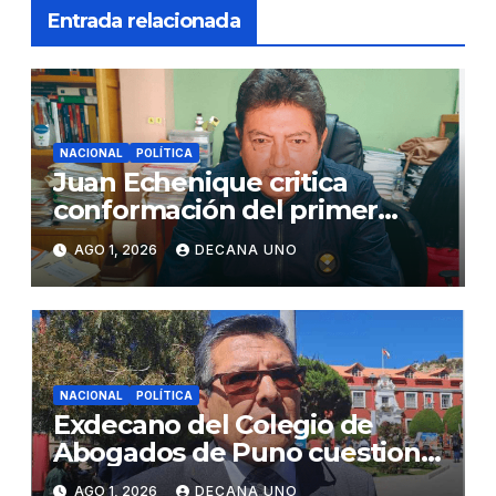
Entrada relacionada
NACIONAL
POLÍTICA
Juan Echenique critica
conformación del primer
gabinete ministerial de Keiko
AGO 1, 2026
DECANA UNO
Fujimori
NACIONAL
POLÍTICA
Exdecano del Colegio de
Abogados de Puno cuestiona
propuestas sobre seguridad
AGO 1, 2026
DECANA UNO