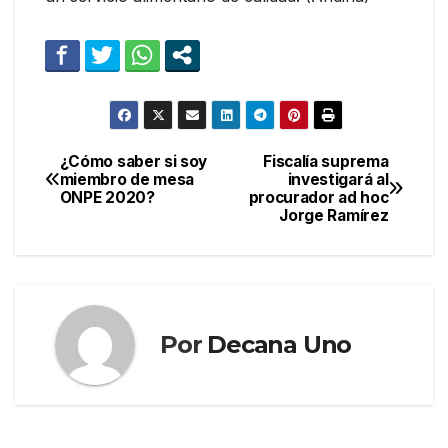
¿Cómo saber si soy
Fiscalía suprema
Navegación
miembro de mesa
investigará al
ONPE 2020?
procurador ad hoc
de
Jorge Ramírez
entradas
Por
Decana Uno