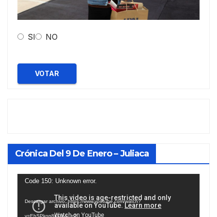
SI
NO
VOTAR
Crónica Del 9 De Enero – Juliaca
Reproductor
Code 150: Unknown error.
de
Descargar archivo: https://www.youtube.com/watch?
vídeo
v=EhSPkop8KPY&_=2