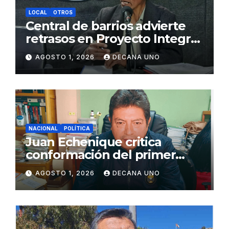
LOCAL
OTROS
Central de barrios advierte
retrasos en Proyecto Integral
de Agua y Alcantarillado para
AGOSTO 1, 2026
DECANA UNO
Juliaca
NACIONAL
POLÍTICA
Juan Echenique critica
conformación del primer
gabinete ministerial de Keiko
AGOSTO 1, 2026
DECANA UNO
Fujimori