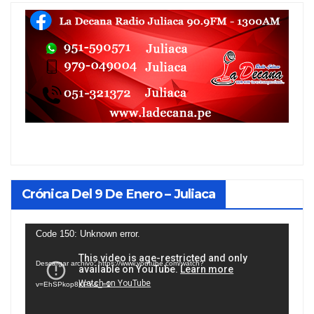
Crónica Del 9 De Enero – Juliaca
Reproductor
Code 150: Unknown error.
de
Descargar archivo: https://www.youtube.com/watch?
vídeo
v=EhSPkop8KPY&_=1