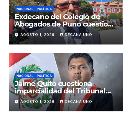
NACIONAL
POLÍTICA
Exdecano del Colegio de
Abogados de Puno cuestiona
propuestas sobre seguridad
AGOSTO 1, 2026
DECANA UNO
ciudadana
NACIONAL
POLÍTICA
Jaime Quito cuestiona
imparcialidad del Tribunal
Constitucional tras liberación
AGOSTO 1, 2026
DECANA UNO
de Ollanta Humala