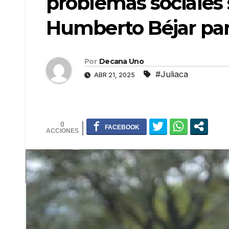
problemas sociales 
Humberto Béjar par
Por
Decana Uno
#Juliaca
ABR 21, 2025
0