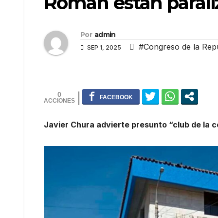
Román están parali
Por
admin
#Congreso de la Rep
SEP 1, 2025
0
Javier Chura advierte presunto “club de la 