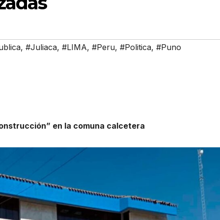
zadas
ublica
,
#Juliaca
,
#LIMA
,
#Peru
,
#Politica
,
#Puno
construcción” en la comuna calcetera