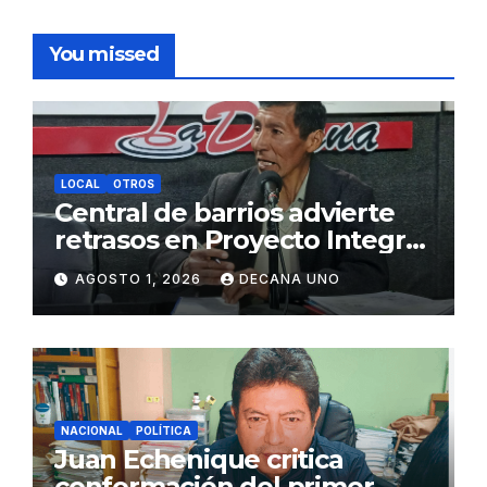
You missed
LOCAL
OTROS
Central de barrios advierte
retrasos en Proyecto Integral
de Agua y Alcantarillado para
AGOSTO 1, 2026
DECANA UNO
Juliaca
NACIONAL
POLÍTICA
Juan Echenique critica
conformación del primer