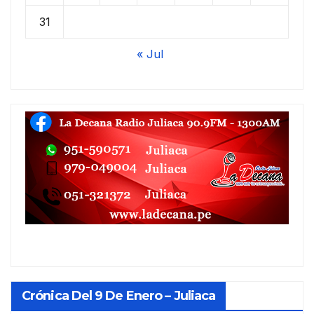
31
« Jul
Crónica Del 9 De Enero – Juliaca