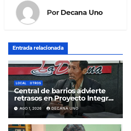
Por
Decana Uno
Entrada relacionada
LOCAL
OTROS
Central de barrios advierte
retrasos en Proyecto Integral
de Agua y Alcantarillado para
AGO 1, 2026
DECANA UNO
Juliaca