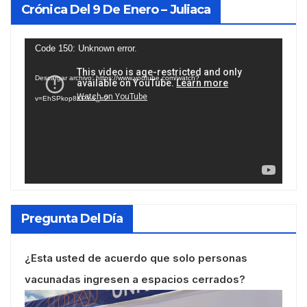
Crónica Del 9 De Enero – Juliaca
Reproductor
Code 150: Unknown error.
de
Descargar archivo: https://www.youtube.com/watch?
vídeo
v=EhSPkop8KPY&_=2
Pregunta Del Día
¿Esta usted de acuerdo que solo personas
vacunadas ingresen a espacios cerrados?