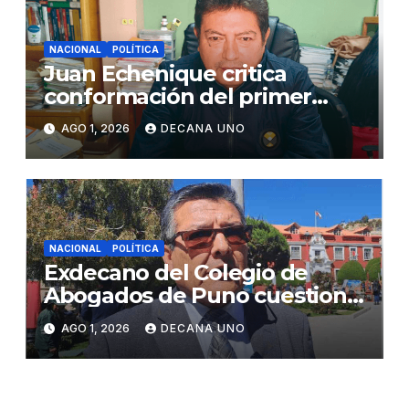
NACIONAL
POLÍTICA
Juan Echenique critica
conformación del primer
gabinete ministerial de Keiko
AGO 1, 2026
DECANA UNO
Fujimori
NACIONAL
POLÍTICA
Exdecano del Colegio de
Abogados de Puno cuestiona
propuestas sobre seguridad
AGO 1, 2026
DECANA UNO
ciudadana