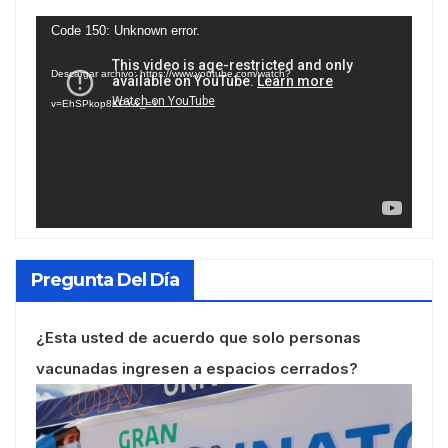
Reproductor
Code 150: Unknown error.
de
Descargar archivo: https://www.youtube.com/watch?
vídeo
v=EhSPkop8KPY&_=1
Pregunta Del Día
¿Esta usted de acuerdo que solo personas
vacunadas ingresen a espacios cerrados?