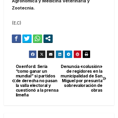
Agronómica y Medicina Veterinaria y
Zootecnia.
(E.C)
Oxenford: Sería
Denuncia «colusión»
Navegación
“como ganar un
de regidores en la
mundial” si partidos
municipalidad de San
de
de derecha no pasan
Miguel por presunta
la valla electoral y
sobrevaloración de
entradas
cuestionó a la prensa
obras
limeña