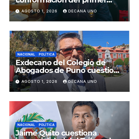
gabinete ministerial de Keiko
AGOSTO 1, 2026
DECANA UNO
Fujimori
NACIONAL
POLÍTICA
Exdecano del Colegio de
Abogados de Puno cuestiona
propuestas sobre seguridad
AGOSTO 1, 2026
DECANA UNO
ciudadana
NACIONAL
POLÍTICA
Jaime Quito cuestiona