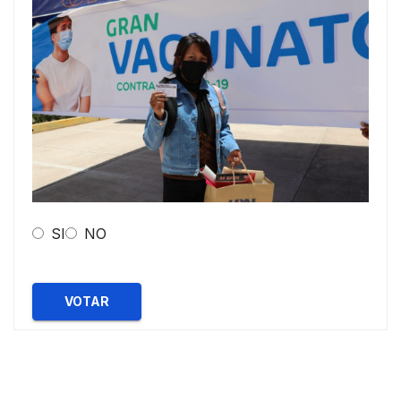
SI
NO
VOTAR