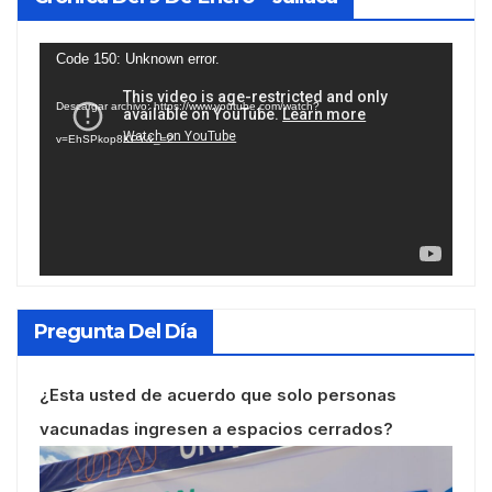
Reproductor
Code 150: Unknown error.
de
Descargar archivo: https://www.youtube.com/watch?
vídeo
v=EhSPkop8KPY&_=2
Pregunta Del Día
¿Esta usted de acuerdo que solo personas
vacunadas ingresen a espacios cerrados?