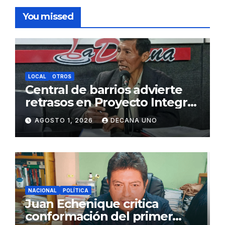
You missed
LOCAL
OTROS
Central de barrios advierte
retrasos en Proyecto Integral
de Agua y Alcantarillado para
AGOSTO 1, 2026
DECANA UNO
Juliaca
NACIONAL
POLÍTICA
Juan Echenique critica
conformación del primer