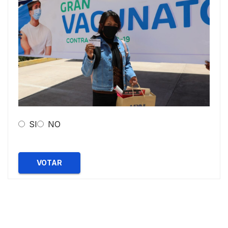
SI
NO
VOTAR