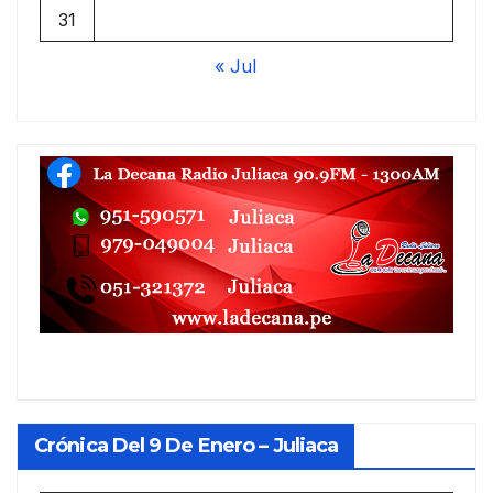
31
« Jul
Crónica Del 9 De Enero – Juliaca