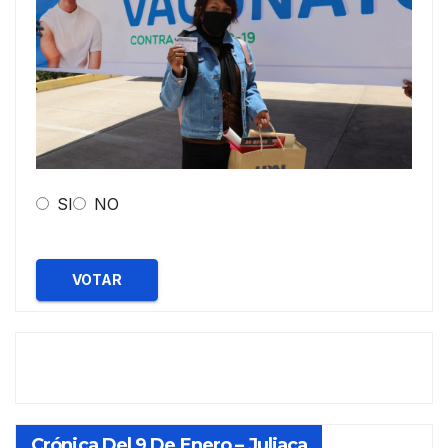
SI
NO
VOTAR
Crónica Del 9 De Enero – Juliaca