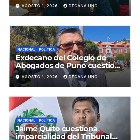
gabinete ministerial de Keiko
AGOSTO 1, 2026
DECANA UNO
Fujimori
NACIONAL
POLÍTICA
Exdecano del Colegio de
Abogados de Puno cuestiona
propuestas sobre seguridad
AGOSTO 1, 2026
DECANA UNO
ciudadana
NACIONAL
POLÍTICA
Jaime Quito cuestiona
imparcialidad del Tribunal