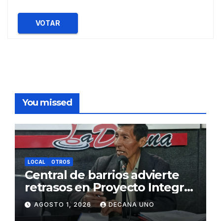
VOTAR
You missed
LOCAL
OTROS
Central de barrios advierte
retrasos en Proyecto Integral
de Agua y Alcantarillado para
AGOSTO 1, 2026
DECANA UNO
Juliaca