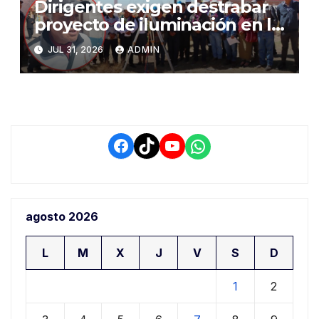
Dirigentes exigen destrabar
proyecto de iluminación en la
salida a Puno y alertan por
JUL 31, 2026
ADMIN
demora que pone en riesgo a
conductores
Facebook
TikTok
YouTube
WhatsApp
agosto 2026
L
M
X
J
V
S
D
1
2