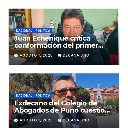
NACIONAL
POLÍTICA
Juan Echenique critica
conformación del primer
gabinete ministerial de Keiko
AGOSTO 1, 2026
DECANA UNO
Fujimori
NACIONAL
POLÍTICA
Exdecano del Colegio de
Abogados de Puno cuestiona
propuestas sobre seguridad
AGOSTO 1, 2026
DECANA UNO
ciudadana