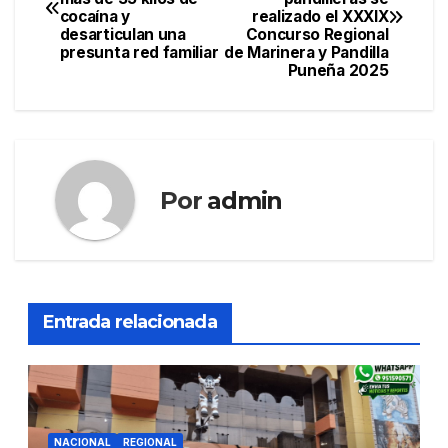
de
cocaína y
realizado el XXXIX
desarticulan una
Concurso Regional
entradas
presunta red familiar
de Marinera y Pandilla
Puneña 2025
Por
admin
Entrada relacionada
NACIONAL
REGIONAL