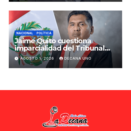
NACIONAL
POLÍTICA
Jaime Quito cuestiona
imparcialidad del Tribunal
Constitucional tras liberación
AGOSTO 1, 2026
DECANA UNO
de Ollanta Humala