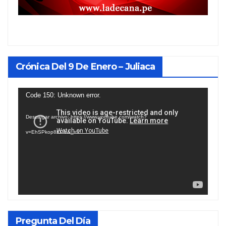
Crónica Del 9 De Enero – Juliaca
Reproductor
Code 150: Unknown error.
de
Descargar archivo: https://www.youtube.com/watch?
vídeo
v=EhSPkop8KPY&_=1
Pregunta Del Día