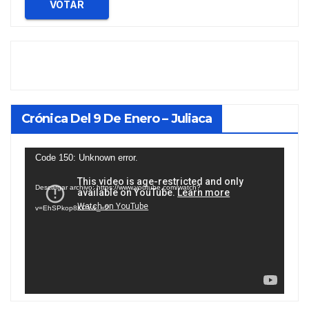
VOTAR
Crónica Del 9 De Enero – Juliaca
Reproductor
Code 150: Unknown error.
de
Descargar archivo: https://www.youtube.com/watch?
vídeo
v=EhSPkop8KPY&_=2