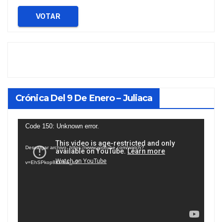
VOTAR
Crónica Del 9 De Enero – Juliaca
Reproductor
Code 150: Unknown error.
de
Descargar archivo: https://www.youtube.com/watch?
vídeo
v=EhSPkop8KPY&_=2