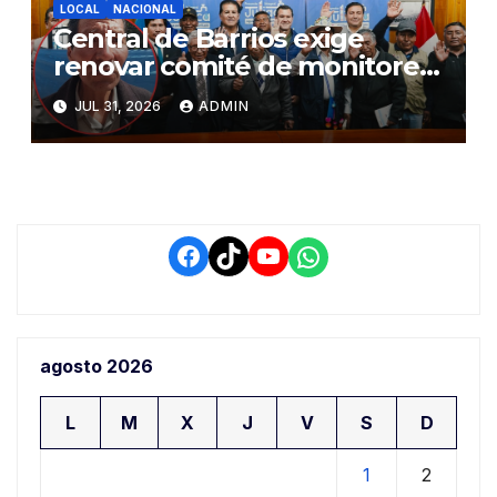
LOCAL
NACIONAL
Central de Barrios exige
renovar comité de monitoreo
del PIAA por presuntos
JUL 31, 2026
ADMIN
conflictos de interés y
retrasos
Facebook
TikTok
YouTube
WhatsApp
agosto 2026
L
M
X
J
V
S
D
1
2