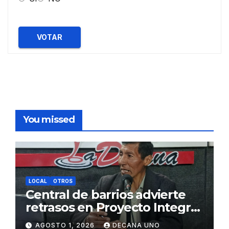
VOTAR
You missed
LOCAL
OTROS
Central de barrios advierte
retrasos en Proyecto Integral
de Agua y Alcantarillado para
AGOSTO 1, 2026
DECANA UNO