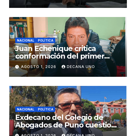
Juliaca
NACIONAL
POLÍTICA
Juan Echenique critica
conformación del primer
gabinete ministerial de Keiko
AGOSTO 1, 2026
DECANA UNO
Fujimori
NACIONAL
POLÍTICA
Exdecano del Colegio de
Abogados de Puno cuestiona
propuestas sobre seguridad
AGOSTO 1, 2026
DECANA UNO