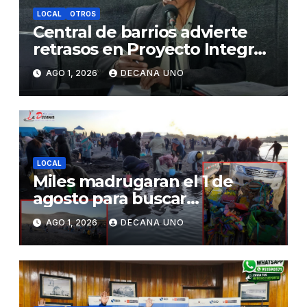
LOCAL
OTROS
Central de barrios advierte
retrasos en Proyecto Integral
de Agua y Alcantarillado para
AGO 1, 2026
DECANA UNO
Juliaca
LOCAL
Miles madrugaran el 1 de
agosto para buscar
piedrecillas en los ríos y
AGO 1, 2026
DECANA UNO
realizar la challa por la
riqueza y la prosperidad