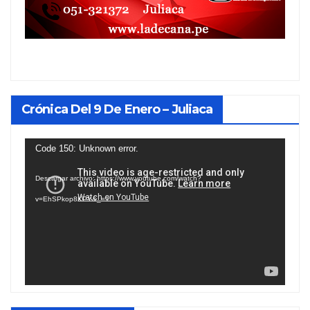
Crónica Del 9 De Enero – Juliaca
Reproductor
Code 150: Unknown error.
de
Descargar archivo: https://www.youtube.com/watch?
vídeo
v=EhSPkop8KPY&_=1