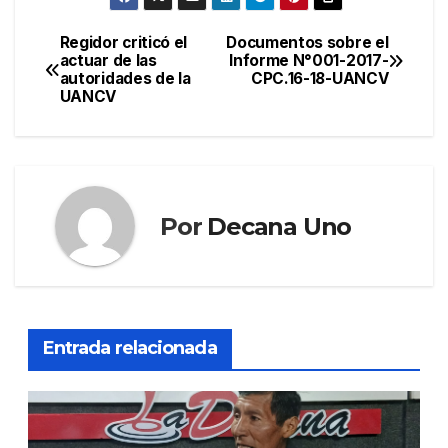
Regidor criticó el
Documentos sobre el
Navegación
actuar de las
Informe N°001-2017-
autoridades de la
CPC.16-18-UANCV
de
UANCV
entradas
Por
Decana Uno
Entrada relacionada