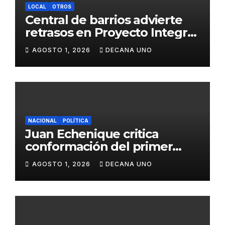
LOCAL
OTROS
Central de barrios advierte
retrasos en Proyecto Integral
de Agua y Alcantarillado para
AGOSTO 1, 2026
DECANA UNO
Juliaca
NACIONAL
POLÍTICA
Juan Echenique critica
conformación del primer
gabinete ministerial de Keiko
AGOSTO 1, 2026
DECANA UNO
Fujimori