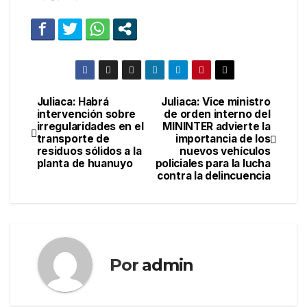
Juliaca: Habrá
Juliaca: Vice ministro
Navegación
intervención sobre
de orden interno del
irregularidades en el
MININTER advierte la
de
transporte de
importancia de los
residuos sólidos a la
nuevos vehículos
entradas
planta de huanuyo
policiales para la lucha
contra la delincuencia
Por
admin