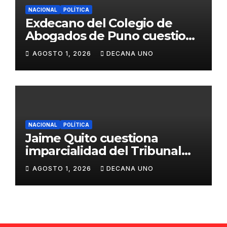
NACIONAL
POLÍTICA
Exdecano del Colegio de
Abogados de Puno cuestiona
propuestas sobre seguridad
AGOSTO 1, 2026
DECANA UNO
ciudadana
NACIONAL
POLÍTICA
Jaime Quito cuestiona
imparcialidad del Tribunal
Constitucional tras liberación
AGOSTO 1, 2026
DECANA UNO
de Ollanta Humala