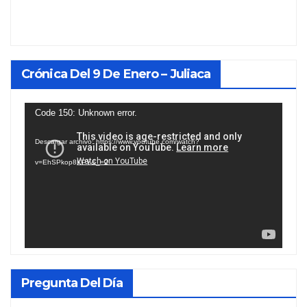
Crónica Del 9 De Enero – Juliaca
Reproductor
Code 150: Unknown error.
de
Descargar archivo: https://www.youtube.com/watch?
vídeo
v=EhSPkop8KPY&_=2
Pregunta Del Día