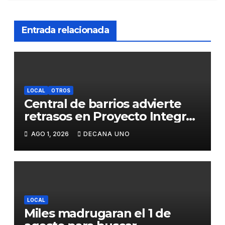
Entrada relacionada
LOCAL
OTROS
Central de barrios advierte
retrasos en Proyecto Integral
de Agua y Alcantarillado para
AGO 1, 2026
DECANA UNO
Juliaca
LOCAL
Miles madrugaran el 1 de