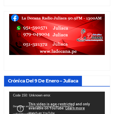
Crónica Del 9 De Enero – Juliaca
Reproductor
Code 150: Unknown error.
de
Descargar archivo: https://www.youtube.com/watch?
vídeo
v=EhSPkop8KPY&_=1