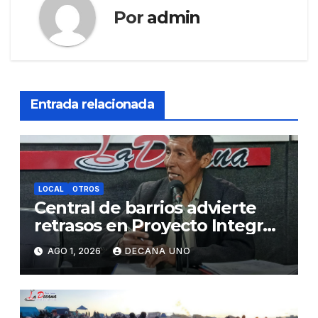
Por
admin
Entrada relacionada
LOCAL
OTROS
Central de barrios advierte
retrasos en Proyecto Integral
de Agua y Alcantarillado para
AGO 1, 2026
DECANA UNO
Juliaca