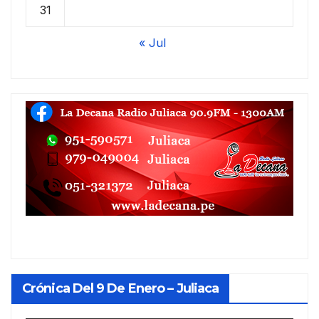
31
« Jul
Crónica Del 9 De Enero – Juliaca