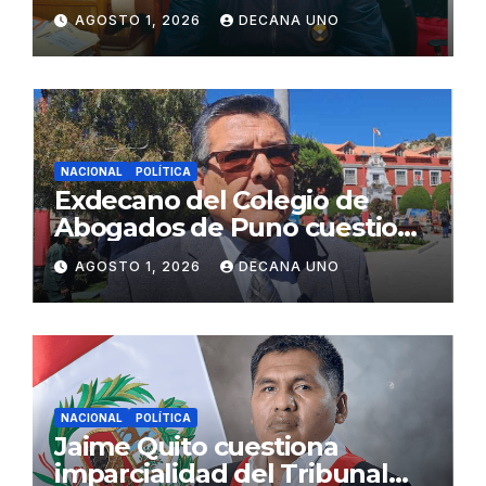
gabinete ministerial de Keiko
AGOSTO 1, 2026
DECANA UNO
Fujimori
NACIONAL
POLÍTICA
Exdecano del Colegio de
Abogados de Puno cuestiona
propuestas sobre seguridad
AGOSTO 1, 2026
DECANA UNO
ciudadana
NACIONAL
POLÍTICA
Jaime Quito cuestiona
imparcialidad del Tribunal