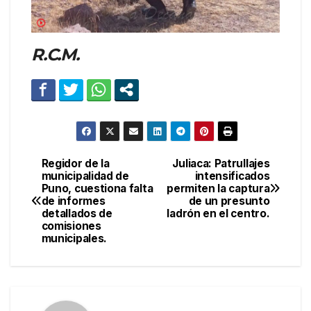
R.C.M.
Regidor de la
Juliaca: Patrullajes
Navegación
municipalidad de
intensificados
Puno, cuestiona falta
permiten la captura
de
de informes
de un presunto
detallados de
ladrón en el centro.
entradas
comisiones
municipales.