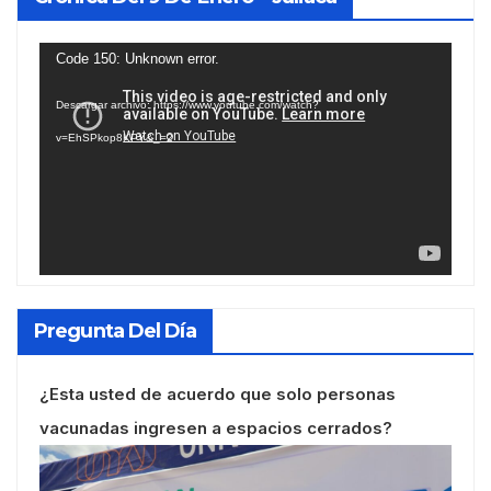
Reproductor
Code 150: Unknown error.
de
Descargar archivo: https://www.youtube.com/watch?
vídeo
v=EhSPkop8KPY&_=2
Pregunta Del Día
¿Esta usted de acuerdo que solo personas
vacunadas ingresen a espacios cerrados?