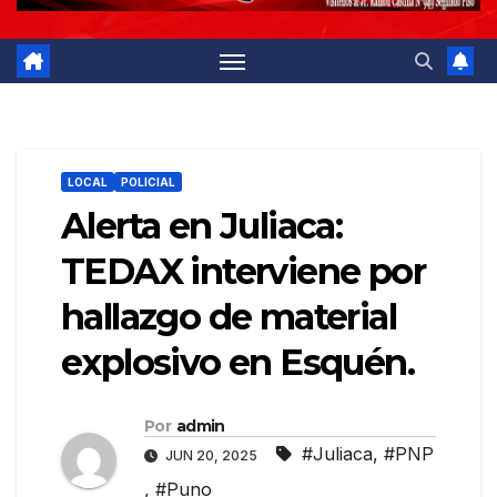
LOCAL
POLICIAL
Alerta en Juliaca:
TEDAX interviene por
hallazgo de material
explosivo en Esquén.
Por
admin
#Juliaca
,
#PNP
JUN 20, 2025
,
#Puno