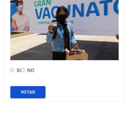
SI
NO
VOTAR