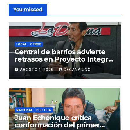
You missed
LOCAL
OTROS
Central de barrios advierte
retrasos en Proyecto Integral
de Agua y Alcantarillado para
AGOSTO 1, 2026
DECANA UNO
Juliaca
NACIONAL
POLÍTICA
Juan Echenique critica
conformación del primer