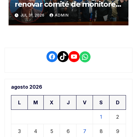
renovar comité de monitoreo
del PIAA por presuntos
JUL 31, 2026
ADMIN
conflictos de interés y
retrasos
Facebook
TikTok
YouTube
WhatsApp
agosto 2026
L
M
X
J
V
S
D
1
2
3
4
5
6
7
8
9