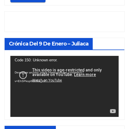
Crónica Del 9 De Enero – Juliaca
Reproductor
Code 150: Unknown error.
de
Descargar archivo: https://www.youtube.com/watch?
vídeo
v=EhSPkop8KPY&_=2