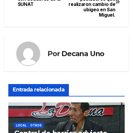
de
SUNAT
realizaron cambio de
ubigeo en San
entradas
Miguel.
Por
Decana Uno
Entrada relacionada
LOCAL
OTROS