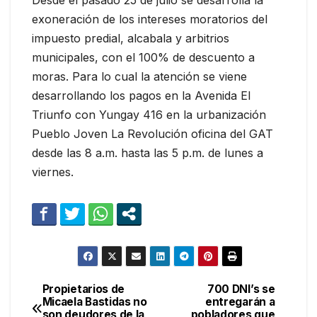
Desde el pasado 25 de julio se desarrolla la
exoneración de los intereses moratorios del
impuesto predial, alcabala y arbitrios
municipales, con el 100% de descuento a
moras. Para lo cual la atención se viene
desarrollando los pagos en la Avenida El
Triunfo con Yungay 416 en la urbanización
Pueblo Joven La Revolución oficina del GAT
desde las 8 a.m. hasta las 5 p.m. de lunes a
viernes.
Propietarios de
700 DNI’s se
Navegación
Micaela Bastidas no
entregarán a
son deudores de la
pobladores que