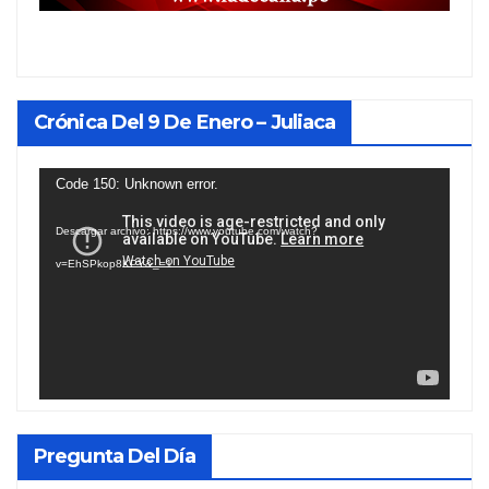
Crónica Del 9 De Enero – Juliaca
Reproductor
Code 150: Unknown error.
de
Descargar archivo: https://www.youtube.com/watch?
vídeo
v=EhSPkop8KPY&_=1
Pregunta Del Día