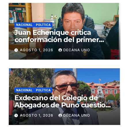
NACIONAL
POLÍTICA
Juan Echenique critica
conformación del primer
gabinete ministerial de Keiko
AGOSTO 1, 2026
DECANA UNO
Fujimori
NACIONAL
POLÍTICA
Exdecano del Colegio de
Abogados de Puno cuestiona
propuestas sobre seguridad
AGOSTO 1, 2026
DECANA UNO
ciudadana