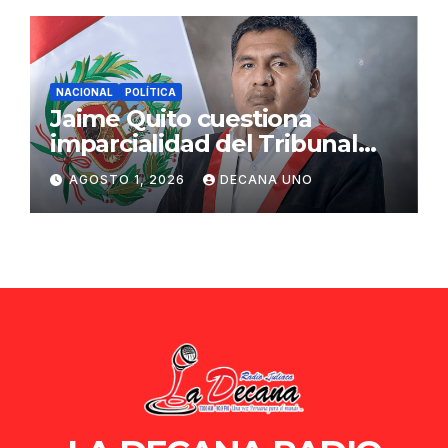
NACIONAL
POLÍTICA
Jaime Quito cuestiona
imparcialidad del Tribunal
Constitucional tras liberación
AGOSTO 1, 2026
DECANA UNO
de Ollanta Humala