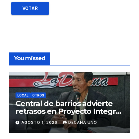
VOTAR
You missed
LOCAL
OTROS
Central de barrios advierte
retrasos en Proyecto Integral
de Agua y Alcantarillado para
AGOSTO 1, 2026
DECANA UNO
Juliaca