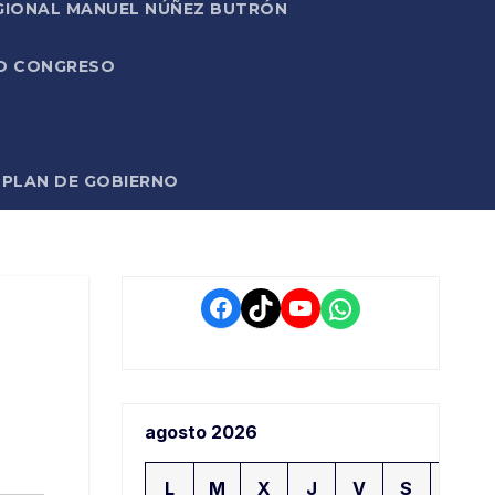
EGIONAL MANUEL NÚÑEZ BUTRÓN
VO CONGRESO
O PLAN DE GOBIERNO
Facebook
TikTok
YouTube
WhatsApp
agosto 2026
L
M
X
J
V
S
D