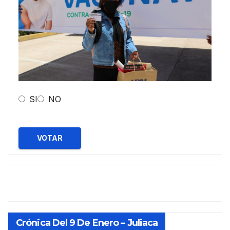
SI
NO
VOTAR
Crónica Del 9 De Enero – Juliaca