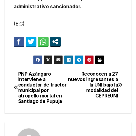
administrativo sancionador.
(E.C)
PNP Azángaro
Reconocen a 27
Navegación
interviene a
nuevos ingresantes a
conductor de tractor
la UNI bajo la
de
municipal por
modalidad del
atropello mortal en
CEPREUNI
entradas
Santiago de Pupuja