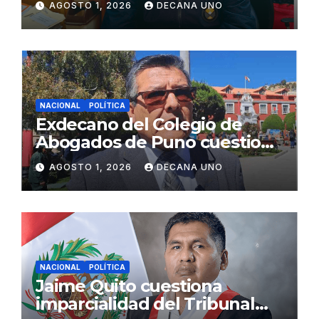
AGOSTO 1, 2026
DECANA UNO
Fujimori
NACIONAL
POLÍTICA
Exdecano del Colegio de
Abogados de Puno cuestiona
propuestas sobre seguridad
AGOSTO 1, 2026
DECANA UNO
ciudadana
NACIONAL
POLÍTICA
Jaime Quito cuestiona
imparcialidad del Tribunal