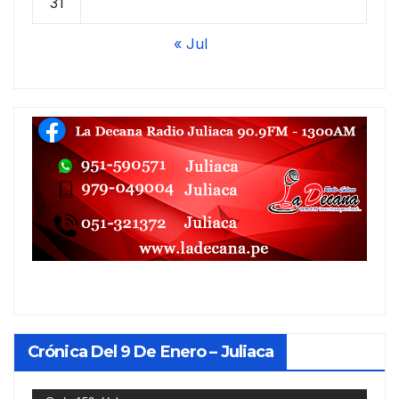
31
« Jul
Crónica Del 9 De Enero – Juliaca