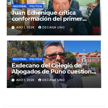
NACIONAL
POLÍTICA
Juan Echenique critica
conformación del primer
gabinete ministerial de Keiko
AGO 1, 2026
DECANA UNO
Fujimori
NACIONAL
POLÍTICA
Exdecano del Colegio de
Abogados de Puno cuestiona
propuestas sobre seguridad
AGO 1, 2026
DECANA UNO
ciudadana