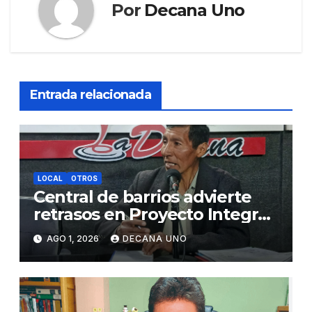
Por
Decana Uno
Entrada relacionada
LOCAL
OTROS
Central de barrios advierte
retrasos en Proyecto Integral
de Agua y Alcantarillado para
AGO 1, 2026
DECANA UNO
Juliaca