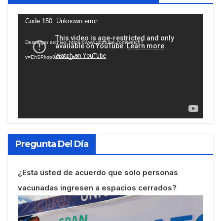
Reproductor
Code 150: Unknown error.
de
Descargar archivo: https://www.youtube.com/watch?
vídeo
v=EhSPkop8KPY&_=2
Pregunta Del Día
¿Esta usted de acuerdo que solo personas
vacunadas ingresen a espacios cerrados?