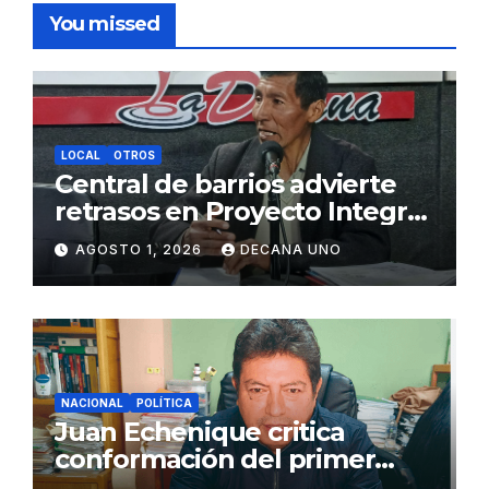
You missed
LOCAL
OTROS
Central de barrios advierte
retrasos en Proyecto Integral
de Agua y Alcantarillado para
AGOSTO 1, 2026
DECANA UNO
Juliaca
NACIONAL
POLÍTICA
Juan Echenique critica
conformación del primer
gabinete ministerial de Keiko