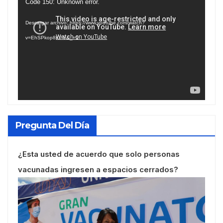
Reproductor
Code 150: Unknown error.
de
Descargar archivo: https://www.youtube.com/watch?
vídeo
v=EhSPkop8KPY&_=1
Pregunta Del Día
¿Esta usted de acuerdo que solo personas
vacunadas ingresen a espacios cerrados?