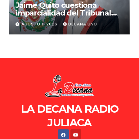
Jaime Quito cuestiona
imparcialidad del Tribunal
Constitucional tras liberación
AGOSTO 1, 2026
DECANA UNO
de Ollanta Humala
LA DECANA RADIO
JULIACA