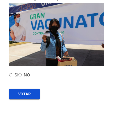
SI
NO
VOTAR