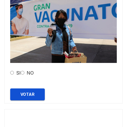
SI
NO
VOTAR