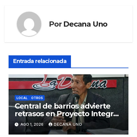
Por
Decana Uno
Entrada relacionada
LOCAL
OTROS
Central de barrios advierte
retrasos en Proyecto Integral
de Agua y Alcantarillado para
AGO 1, 2026
DECANA UNO
Juliaca