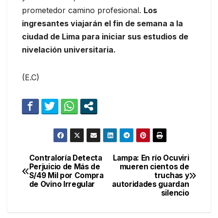
prometedor camino profesional.
Los
ingresantes viajarán el fin de semana a la
ciudad de Lima para iniciar sus estudios de
nivelación universitaria.
(E.C)
Contraloría Detecta
Lampa: En río Ocuviri
Navegación
Perjuicio de Más de
mueren cientos de
S/49 Mil por Compra
truchas y
de
de Ovino Irregular
autoridades guardan
silencio
entradas