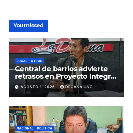
You missed
LOCAL
OTROS
Central de barrios advierte
retrasos en Proyecto Integral
de Agua y Alcantarillado para
AGOSTO 1, 2026
DECANA UNO
Juliaca
NACIONAL
POLÍTICA