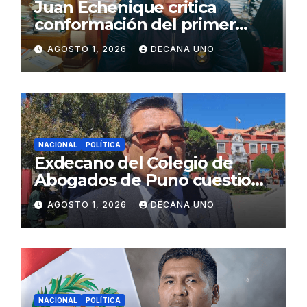
Juan Echenique critica
conformación del primer
gabinete ministerial de Keiko
AGOSTO 1, 2026
DECANA UNO
Fujimori
NACIONAL
POLÍTICA
Exdecano del Colegio de
Abogados de Puno cuestiona
propuestas sobre seguridad
AGOSTO 1, 2026
DECANA UNO
ciudadana
NACIONAL
POLÍTICA