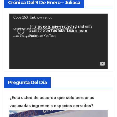
Crónica Del 9 De Enero – Juliaca
Reproductor
Code 150: Unknown error.
de
Descargar archivo: https://www.youtube.com/watch?
vídeo
v=EhSPkop8KPY&_=1
Pregunta Del Día
¿Esta usted de acuerdo que solo personas
vacunadas ingresen a espacios cerrados?