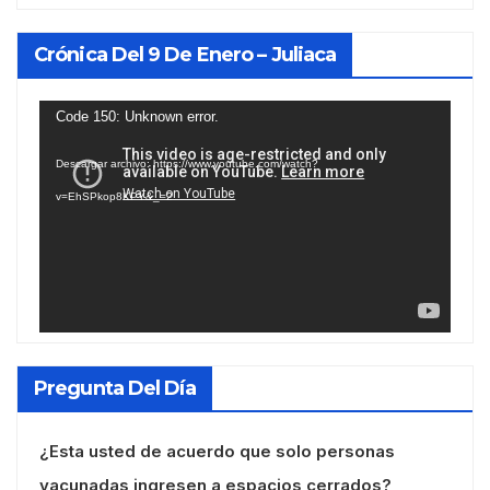
Crónica Del 9 De Enero – Juliaca
Reproductor
Code 150: Unknown error.
de
Descargar archivo: https://www.youtube.com/watch?
vídeo
v=EhSPkop8KPY&_=2
Pregunta Del Día
¿Esta usted de acuerdo que solo personas
vacunadas ingresen a espacios cerrados?