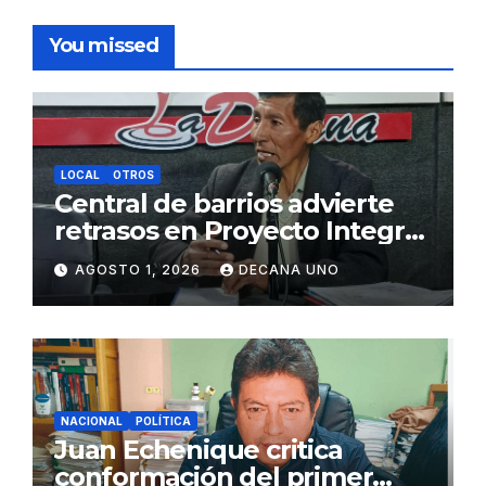
You missed
LOCAL
OTROS
Central de barrios advierte
retrasos en Proyecto Integral
de Agua y Alcantarillado para
AGOSTO 1, 2026
DECANA UNO
Juliaca
NACIONAL
POLÍTICA
Juan Echenique critica
conformación del primer