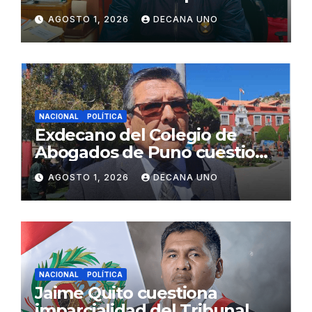
gabinete ministerial de Keiko
AGOSTO 1, 2026
DECANA UNO
Fujimori
NACIONAL
POLÍTICA
Exdecano del Colegio de
Abogados de Puno cuestiona
propuestas sobre seguridad
AGOSTO 1, 2026
DECANA UNO
ciudadana
NACIONAL
POLÍTICA
Jaime Quito cuestiona
imparcialidad del Tribunal