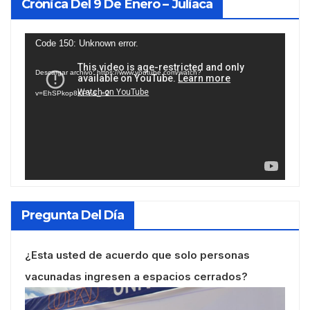
Crónica Del 9 De Enero – Juliaca
Reproductor
Code 150: Unknown error.
de
Descargar archivo: https://www.youtube.com/watch?
vídeo
v=EhSPkop8KPY&_=2
Pregunta Del Día
¿Esta usted de acuerdo que solo personas
vacunadas ingresen a espacios cerrados?