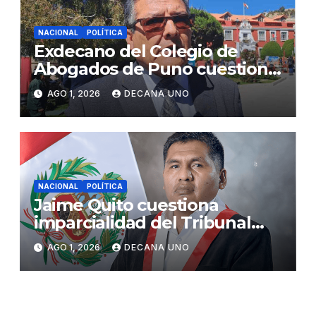
NACIONAL
POLÍTICA
Exdecano del Colegio de
Abogados de Puno cuestiona
propuestas sobre seguridad
AGO 1, 2026
DECANA UNO
ciudadana
NACIONAL
POLÍTICA
Jaime Quito cuestiona
imparcialidad del Tribunal
Constitucional tras liberación
AGO 1, 2026
DECANA UNO
de Ollanta Humala