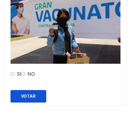
SI
NO
VOTAR