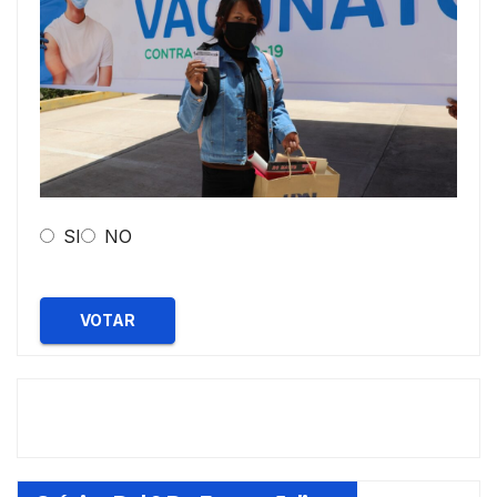
SI
NO
VOTAR