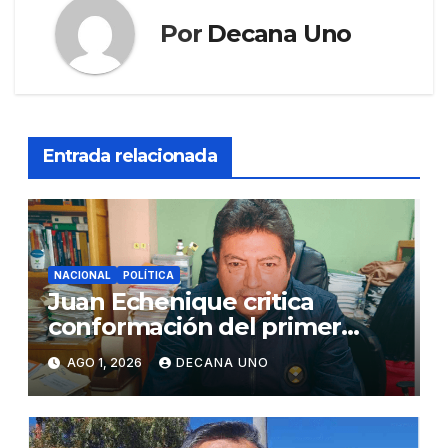
Por
Decana Uno
Entrada relacionada
NACIONAL
POLÍTICA
Juan Echenique critica
conformación del primer
gabinete ministerial de Keiko
AGO 1, 2026
DECANA UNO
Fujimori