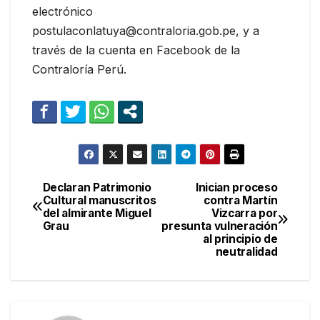
electrónico
postulaconlatuya@contraloria.gob.pe, y a
través de la cuenta en Facebook de la
Contraloría Perú.
Declaran Patrimonio
Inician proceso
Navegación
Cultural manuscritos
contra Martín
del almirante Miguel
Vizcarra por
de
Grau
presunta vulneración
al principio de
entradas
neutralidad