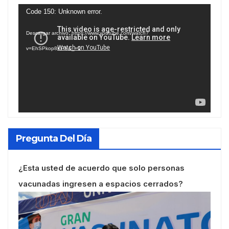
Reproductor
Code 150: Unknown error.
de
Descargar archivo: https://www.youtube.com/watch?
vídeo
v=EhSPkop8KPY&_=1
Pregunta Del Día
¿Esta usted de acuerdo que solo personas
vacunadas ingresen a espacios cerrados?