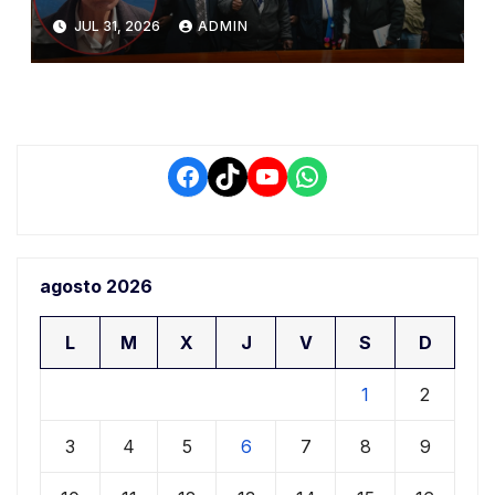
del PIAA por presuntos
JUL 31, 2026
ADMIN
conflictos de interés y
retrasos
Facebook
TikTok
YouTube
WhatsApp
agosto 2026
L
M
X
J
V
S
D
1
2
3
4
5
6
7
8
9