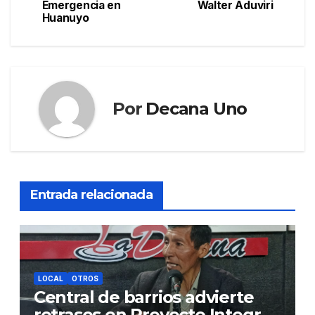
Emergencia en
Walter Aduviri
entradas
Huanuyo
Por
Decana Uno
Entrada relacionada
LOCAL
OTROS
Central de barrios advierte
retrasos en Proyecto Integral