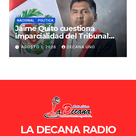
NACIONAL
POLÍTICA
Jaime Quito cuestiona
imparcialidad del Tribunal
Constitucional tras liberación
AGOSTO 1, 2026
DECANA UNO
de Ollanta Humala
LA DECANA RADIO