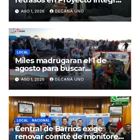
de Agua y Alcantarillado para
AGO 1, 2026
DECANA UNO
Juliaca
LOCAL
Miles madrugaran el 1 de
agosto para buscar
piedrecillas en los ríos y
AGO 1, 2026
DECANA UNO
realizar la challa por la
riqueza y la prosperidad
LOCAL
NACIONAL
Central de Barrios exige
renovar comité de monitoreo