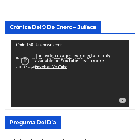
Crónica Del 9 De Enero – Juliaca
Reproductor
Code 150: Unknown error.
de
Descargar archivo: https://www.youtube.com/watch?
vídeo
v=EhSPkop8KPY&_=1
Pregunta Del Día