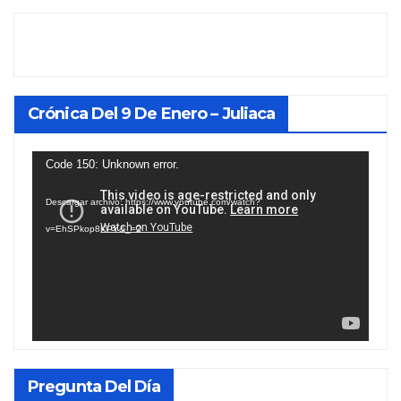
Crónica Del 9 De Enero – Juliaca
Reproductor
Code 150: Unknown error.
de
Descargar archivo: https://www.youtube.com/watch?
vídeo
v=EhSPkop8KPY&_=2
Pregunta Del Día