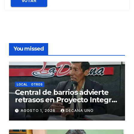
VOTAR
You missed
LOCAL
OTROS
Central de barrios advierte
retrasos en Proyecto Integral
de Agua y Alcantarillado para
AGOSTO 1, 2026
DECANA UNO
Juliaca