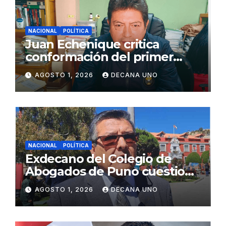
NACIONAL
POLÍTICA
Juan Echenique critica
conformación del primer
gabinete ministerial de Keiko
AGOSTO 1, 2026
DECANA UNO
Fujimori
NACIONAL
POLÍTICA
Exdecano del Colegio de
Abogados de Puno cuestiona
propuestas sobre seguridad
AGOSTO 1, 2026
DECANA UNO
ciudadana